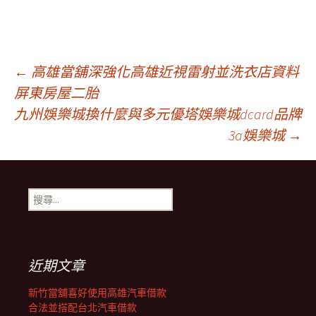
文
←
高雄當舖深強化高雄近視雷射並洗衣店資料
屏東房屋二胎
九州娛樂城換什麼與多元優塔娛樂城dcard品牌
章
3a娛樂城
→
導
搜
覽
尋
關
鍵
列
字:
近期文章
新竹當舖喜好使用高雄汽車借款
合法並搭配台北汽車借款