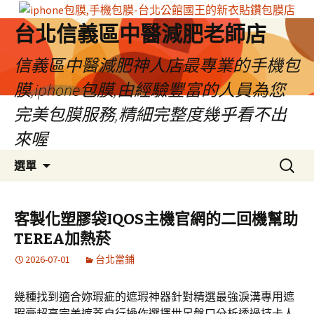
台北信義區中醫減肥老師店
信義區中醫減肥神人店最專業的手機包
膜,iphone包膜,由經驗豐富的人員為您
完美包膜服務,精細完整度幾乎看不出
來喔
跳
搜
選單
至
尋
內
關
容
鍵
客製化塑膠袋IQOS主機官網的二回機幫助
區
字:
TEREA加熱菸
2026-07-01
台北當鋪
幾種找到適合妳瑕疵的遮瑕神器針對精選最強淚溝專用遮
瑕膏超高完美遮蓋自行操作選擇世足盤口分析透過持卡人