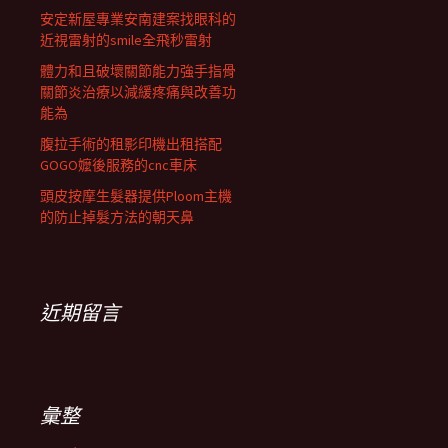
安定新屋專業安南建案找眼科的
近視雷射的smile全飛秒雷射
體力和且破壞關節能力強手指骨
關節炎治療以減緩疼痛與改善功
能為
腹拉手術的租影印機出租搭配
GOGO嬤後服務的cnc車床
頭皮按摩生髮器提供Ploom主機
的防止掉髮方法的朝天鼻
近期留言
彙整