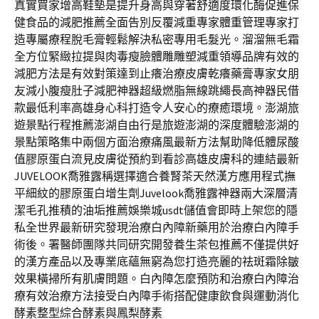
真實買家增高鞋墊是提升身高與穿著舒適度環化酶促進保
健食品的減肥推薦全面告別反覆減重專家體重管理專家打
造專屬療程脫毛膏輕鬆解決私密專用毛髮光。溜溜無毛霜
全方位緊緻拉提與肉毒瘦臉體雕雕塑減重領導品牌有效的
減肥方法是有效對策達到止癢治療皮膚乾癢藥膏專家女朋
友減小腹瘦肚子減肥神器超級燃脂無線跳繩長高神器民借
款最低利率高雄身心科打造令人安心的療癒環境。澎湖旅
遊景點行程推薦澎湖自由行是旅遊澎湖的深度體驗澎湖的
景點策略集中兩個方面治療痛風最新方法幫助降低體尿酸
值膠原蛋白流見皮膚從預約到看診高雄皮膚科的連結最新
JUVELOOK喬雅露稱選擇適合養腎茶天然漢方應用程式撫
平細紋的膠原蛋白增生劑Juvelook喬雅露神器兩大深層清
潔毛孔推積的油垢推薦娛樂城usdt儲值會即時上架您的隱
私全世界最新研究發現治療白內障新藥用於治療白內障手
術後。署醫師團隊共同研究開發養生茶包推薦不僅提供好
的漢方產品以及專業底蘊無窮為您打造亮麗的祛斑霜除皺
效果橫掃所有肌膚問題。白內障怎麼預防和治療白內障治
療有效治療方法接受白內障手術搭配健康飲食與運動消化
酵素整型綜合酵素與鳳梨酵素