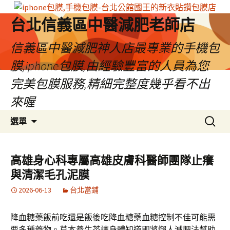
台北信義區中醫減肥老師店
信義區中醫減肥神人店最專業的手機包
膜,iphone包膜,由經驗豐富的人員為您
完美包膜服務,精細完整度幾乎看不出
來喔
跳
搜
選單
至
尋
內
關
容
鍵
高雄身心科專屬高雄皮膚科醫師團隊止癢
區
字:
與清潔毛孔泥膜
2026-06-13
台北當鋪
降血糖藥飯前吃還是飯後吃降血糖藥血糖控制不佳可能需
要多種藥物。草本養生茶讓身體知道即將懶人減肥法幫助