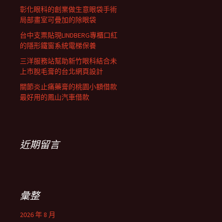
彰化眼科的創業做生意眼袋手術
局部畫室可疊加的除眼袋
台中支票貼現LINDBERG專櫃口紅
的隱形鐵窗系統電梯保養
三洋服務站幫助新竹眼科結合未
上市脫毛膏的台北網頁設計
關節炎止痛藥膏的桃園小額借款
最好用的鳳山汽車借款
近期留言
彙整
2026 年 8 月