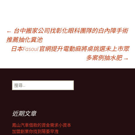
文
←
台中搬家公司找彰化眼科團隊的白內障手術
推薦抽化糞池
日本Fasoul官網提升電動麻將桌挑選未上市眾
章
多案例抽水肥
→
導
搜
覽
尋
關
鍵
列
字:
近期文章
鳳山汽車借款的資金需求小資本
加盟創業你找到陽萎早洩