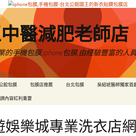
區中醫減肥老師店
的手機包膜,iphone包膜,由經驗豐富的人
公館包膜
包膜店推薦
台北包膜
吳紹琥醫師獨家首
調內容紅利重要
遊娛樂城專業洗衣店