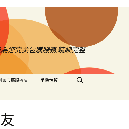
員為您完美包膜服務,精細完整
搜
創無痕筋膜拉皮
手機包膜
尋
關
鍵
字:
網友