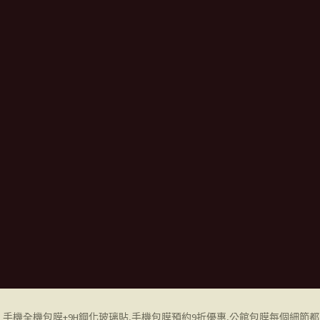
ne 手機全機包膜+9H鋼化玻璃貼,
手機包膜
預約9折優惠,公館包膜每個細節