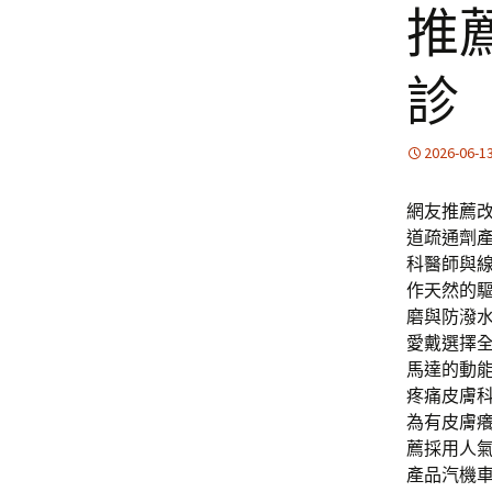
推
診
2026-06-1
網友推薦
道疏通劑
科醫師與
作天然的
磨與防潑
愛戴選擇
馬達的動
疼痛皮膚
為有皮膚
薦採用人
產品汽機