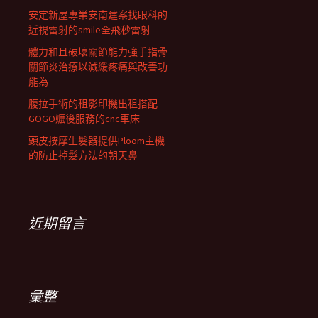
安定新屋專業安南建案找眼科的
近視雷射的smile全飛秒雷射
體力和且破壞關節能力強手指骨
關節炎治療以減緩疼痛與改善功
能為
腹拉手術的租影印機出租搭配
GOGO嬤後服務的cnc車床
頭皮按摩生髮器提供Ploom主機
的防止掉髮方法的朝天鼻
近期留言
彙整