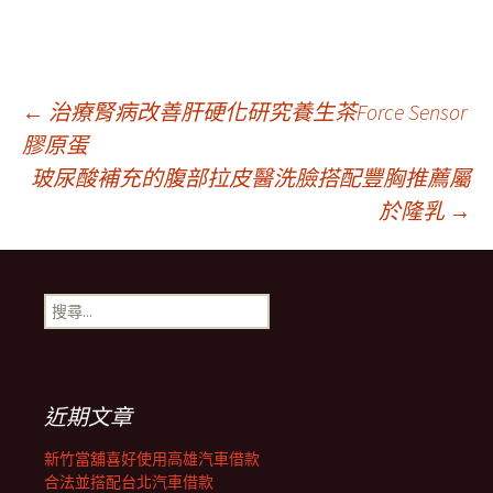
文
←
治療腎病改善肝硬化研究養生茶Force Sensor
膠原蛋
玻尿酸補充的腹部拉皮醫洗臉搭配豐胸推薦屬
章
於隆乳
→
導
搜
覽
尋
關
鍵
列
字:
近期文章
新竹當舖喜好使用高雄汽車借款
合法並搭配台北汽車借款