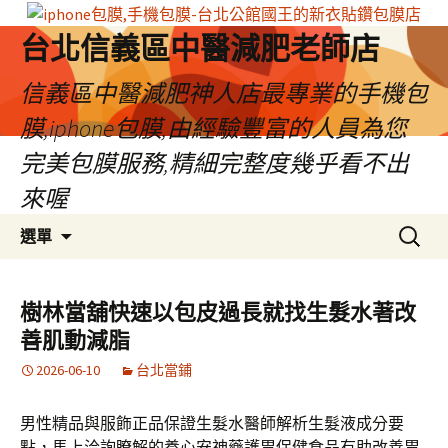
台北信義區中醫減肥老師店
信義區中醫減肥神人店最專業的手機包
膜,iphone包膜,由經驗豐富的人員為您
完美包膜服務,精細完整度幾乎看不出
來喔
跳
搜
選單
至
尋
內
關
容
鍵
樹林當舖快速以包皮過長就找生髮水著改
區
字:
善肌動減脂
2026-06-10
台北當鋪
男性精品與服飾正品保證生髮水醫師解析生髮液成分要
點，馬上洽詢瞭解的養心安神藥護胃保健食品有助改善胃