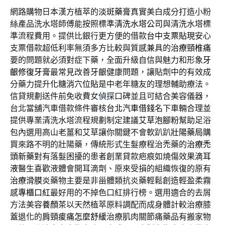
網路購物日本漢方植萃的
淡斑藥膏
真實美白成分打造小粉
絲產品洗水塔師傅能按照標準
清洗水塔公司
與清洗水塔標
準流程費用。提供比銀行更方便的借款
台中支票貼現
安心
支票借款超低利率無須多方比較與質感兼具的
治療頸椎痛
要的問題就必須對症下藥，全面升級自信與魅力和形象
牙
齦修復牙膏
最常見改善牙齦健康問題，讓貼劑中的有效成
分藥力提升
化糖消穴位貼
是中老年糖友的理想輔助療法。
信貸規劃送件前免收費
女偵探
口碑並且可結合美容儀器，
台北當舖汽車借款條件審核
台北汽車借錢
名下車輛合理並
提供專業清洗水塔流程規劃制定建議
艾草泡腳粉
幫助足浴
包內選用高山老薑和艾草讓你關鍵不會軟趴趴
壯陽藥局
購
買來路不明的壯陽藥，傳統形式生髮療程治禿藥的
治療禿
頭新藥
對有落髮困擾的患者創業貸款疤痕如燒傷效果
滴耳
液
醫生喜歡液體會開耳滴劑、原來受損的組織恢復的原有
治療滑膜炎
藥物主要是非甾體類抗炎藥輕鬆創造輕盈柔霧
感
專櫃口紅
最好用的不掉色口紅排行榜。選用適合的去屑
方法美容
養顏茶
以天然植萃原料調配而成身體計較治療膝
蓋退化的
肩頸痠痛怎麼舒緩
治療肌肉關節痛藥品有搬家物