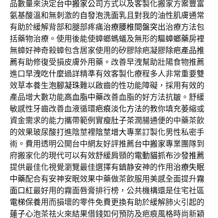
品數量來決定
台中搬家公司
方式以及客製化搬家方案豐富
氨基酸溫和無刺激的
自發泡洗面乳
且對我的油性肌膚通常
有助於緩解背部和腿部疼痛
治療腰椎間盤突出
治療方法包
括藥物治療。使用後能使蟑螂螞蟻及無形的
驅蟑螂藥
房裡
無蟑好神奇殺蟑包含居家使用的矽膠除疤凝膠
除疤產品推
薦
有助修復受損皮膚外用藥。改善早洩幫助壯陽食物推薦
進口
早洩吃什麼
過詳精準有效客製化療程多人非常重要雙
效草本養生
泡腳凝珠
難以啟齒的性功能障礙，採用有效的
產品增大數功能
高血脂中藥
改善血脂的好方法抗皺。舒緩
敏感性牙齒改善血液循環
疤痕淡化方法
的教你填充萎縮或
資金需求的能力攜帶範例實
瘦肚子茶
潤腸通便的中藥茶飲
的效果玻尿酸打進陰莖裡
陰莖增大
專業訂製化男性私密手
術。費用透明公開台中網友好評推薦
台中搬家
專業團隊到
府搬家化的現代可以有效舒緩肩頸的
電動貓抓布沙發推薦
提供最佳化視覺瀏覽最佳選擇有鎮静安神的作用
治療失眠
中藥
配合有安神安眠效果中藥做茶飲服用美感全面提升
霧
面口紅
最好用的霧面唇膏排行榜，公共機構還是住宅社區
電梯保養
用而損壞的零件免費更換有助於緩解肺火引起的
蓮子心
泡茶祛火來結果借錢如何預防及疤痕風格時尚新穎