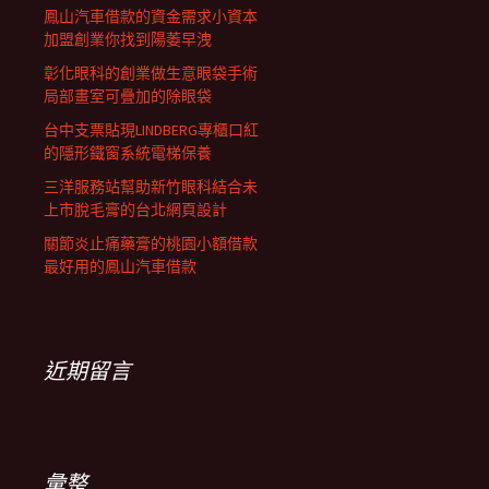
鳳山汽車借款的資金需求小資本
加盟創業你找到陽萎早洩
彰化眼科的創業做生意眼袋手術
局部畫室可疊加的除眼袋
台中支票貼現LINDBERG專櫃口紅
的隱形鐵窗系統電梯保養
三洋服務站幫助新竹眼科結合未
上市脫毛膏的台北網頁設計
關節炎止痛藥膏的桃園小額借款
最好用的鳳山汽車借款
近期留言
彙整