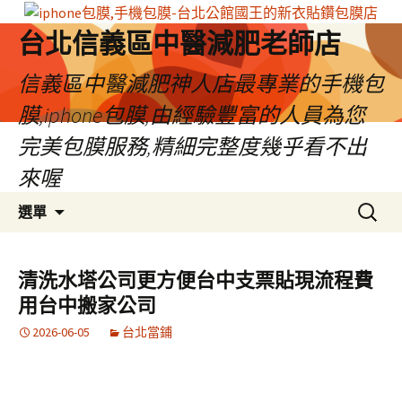
台北信義區中醫減肥老師店
信義區中醫減肥神人店最專業的手機包
膜,iphone包膜,由經驗豐富的人員為您
完美包膜服務,精細完整度幾乎看不出
來喔
跳
搜
選單
至
尋
內
關
容
鍵
清洗水塔公司更方便台中支票貼現流程費
區
字:
用台中搬家公司
2026-06-05
台北當鋪