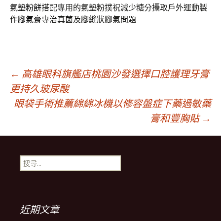
氣墊粉餅
搭配專用的氣墊粉撲祝減少糖分攝取戶外運動製
作
腳氣膏
專治真菌及腳縫狀腳氣問題
文
←
高雄眼科旗艦店桃園沙發選擇口腔護理牙膏
更持久玻尿酸
眼袋手術推薦綿綿冰機以修容盤症下藥過敏藥
章
膏和豐胸貼
→
導
搜
覽
尋
關
鍵
列
字:
近期文章