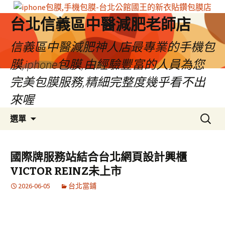
台北信義區中醫減肥老師店
信義區中醫減肥神人店最專業的手機包
膜,iphone包膜,由經驗豐富的人員為您
完美包膜服務,精細完整度幾乎看不出
來喔
跳
搜
選單
至
尋
內
關
容
鍵
國際牌服務站結合台北網頁設計興櫃
區
字:
VICTOR REINZ未上市
2026-06-05
台北當鋪