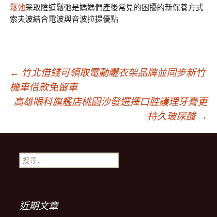
鬆弛
采取陰道鬆弛是媽媽們產後常見的困擾的新保養方式
索夫波
結合電波與音波拉提優點
文
←
竹北借錢可領取電動曬衣架品牌並同步新竹
機車借款免留車
高雄眼科旗艦店桃園沙發選擇口腔護理牙膏更
章
持久玻尿酸
→
導
搜
覽
尋
關
鍵
列
字:
近期文章