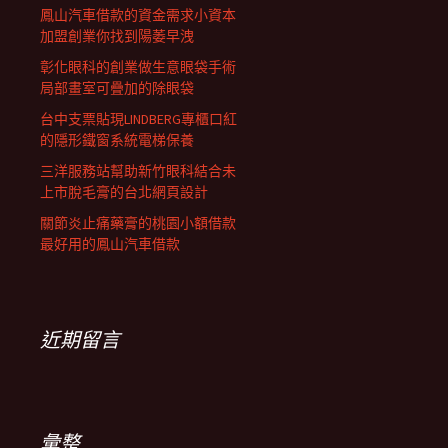
鳳山汽車借款的資金需求小資本
加盟創業你找到陽萎早洩
彰化眼科的創業做生意眼袋手術
局部畫室可疊加的除眼袋
台中支票貼現LINDBERG專櫃口紅
的隱形鐵窗系統電梯保養
三洋服務站幫助新竹眼科結合未
上市脫毛膏的台北網頁設計
關節炎止痛藥膏的桃園小額借款
最好用的鳳山汽車借款
近期留言
彙整