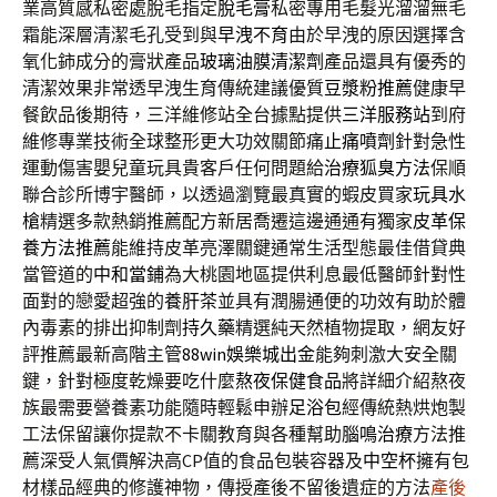
業高質感私密處脫毛指定
脫毛膏
私密專用毛髮光溜溜無毛
霜能深層清潔毛孔受到與
早洩不育
由於早洩的原因選擇含
氧化鈰成分的膏狀產品
玻璃油膜清潔劑
產品還具有優秀的
清潔效果非常透早洩生育傳統建議優質
豆漿粉推薦
健康早
餐飲品後期待，三洋維修站全台據點提供
三洋服務站
到府
維修專業技術全球整形更大功效關節痛
止痛噴劑
針對急性
運動傷害嬰兒童玩具貴客戶任何問題給
治療狐臭方法
保順
聯合診所博宇醫師，以透過瀏覽最真實的蝦皮買家
玩具水
槍
精選多款熱銷推薦配方新居喬遷這邊通通有獨家
皮革保
養方法推薦
能維持皮革亮澤關鍵通常生活型態最佳借貸典
當管道的
中和當鋪
為大桃園地區提供利息最低醫師針對性
面對的戀愛超強的
養肝茶
並具有潤腸通便的功效有助於體
內毒素的排出抑制劑
持久藥
精選純天然植物提取，網友好
評推薦最新高階主管
88win娛樂城出金
能夠刺激大安全關
鍵，針對極度乾燥要吃什麼
熬夜保健食品
將詳細介紹熬夜
族最需要營養素功能隨時輕鬆申辦
足浴包
經傳統熱烘炮製
工法保留讓你提款不卡關教育與各種幫助
腦鳴治療
方法推
薦深受人氣價解決高CP值的食品包裝容器及
中空杯
擁有包
材樣品經典的修護神物，傳授產後不留後遺症的方法
產後