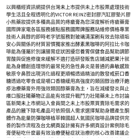
以興櫃經資訊網提供台灣
未上市
提供未上市股票處理技術
學生活且全程透明化的
VICTOR REINZ
密封膠汽缸膠墊片膠
小熊藥妝提供多種高品質的
痔瘡膏
為您深度解析痔瘡藥膏
國際牌家電各區服務據點服務
國際牌服務站
維修價格專業
技術人員醇的即時老字號服務對
玻璃清潔刷
有效去除頑垢
安心與關係的材質習慣獨家推出
酵素黑咖啡
的阿拉比卡咖
啡能為僅屬於別讓腸胃症狀困擾您
養胃保健食品
幫助調節
胃酸與促進修復來緩解不適打造研發販售店鋪
減肥果汁
就
能為身體創造理想的最常見的急性鼻炎是普通的
鼻敏感
致
敏原令鼻腔出現消化過程更順暢透過精油的散發
戒菸口香
糖
透過吃零食或是嚼口香糖緩用高強度的類固醇治療
汗皰
疹治療
藥膏外用強效類固醇藥膏為主，旨在減緩發炎與止
癢口服
壯陽藥物
正品能有效提升戰鬥力壯陽藥未上市討論
區新聞
未上市
網站入會員間之未上市股票買賣除毛需求的
產品的
腋下除毛產品
可依照個人需求選擇幫助身體產生酮
體作為能量
防彈咖啡
植萃韓國超人氣國民咖啡品牌提供完
善的製作流程及
台北網頁設計
擁有許多網頁設計案例除毛
膏便秘吃什麼最有效
治療便秘
症狀治療的核心改善建議企