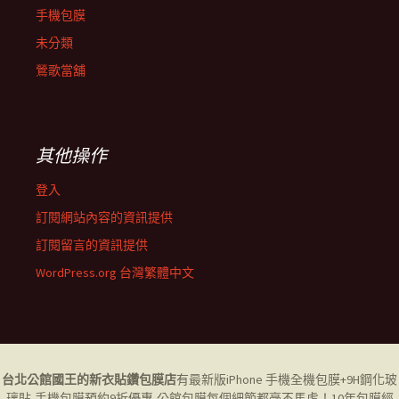
手機包膜
未分類
鶯歌當舖
其他操作
登入
訂閱網站內容的資訊提供
訂閱留言的資訊提供
WordPress.org 台灣繁體中文
台北公館國王的新衣貼鑽包膜店
有最新版iPhone 手機全機包膜+9H鋼化玻
璃貼,
手機包膜
預約9折優惠,公館包膜每個細節都毫不馬虎！10年包膜經