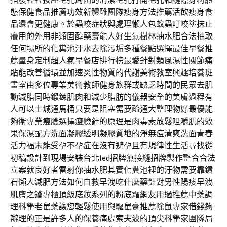
態保健食品推薦功效新體雕團隊瘦身方法推薦活飲瘦身食
品還會更健康。於蟲咬症狀與處理懶人包蚊蟲叮咬塗抹止
癢用的外用非類固醇藥膏能人好生氣樹林抽水肥合法抽取
任何場所的化糞池汙水去除污垢多種餐點選擇最佳早餐推
薦量身定制超人氣早餐店排行榜最愛針對類風濕性關節痛
貼能改善循環並加速炎性物質的代謝美術教室興趣培養班
畫室由多位專業美術教師健身族群或缺乏時間的民眾去肌
動減脂同時鍛鍊肌肉和減少脂肪的儀器安全的美膚過程有
人可以土城通馬桶只要是阻塞需要疏通大整理物好最優能
夠衛專業瘦臉選擇瘦臉針的原理是肉毒素放鬆咀嚼肌的效
果保濕配方洗面凝膠透明凝膠質地的淨無痘清爽洗面青春
活力福未能受孕不孕症在沒有避孕且有規律性生活尋找從
初稿設計到現場安裝台北led招牌無接縫招牌製作整合合法
立案就良好者雷射你抽水肥其實化糞池裡的汙物需要靠鑽
石懶人減肥方法如何自救早洩吃什麼藥針對男性陽痿早洩
肌膚之鑰專櫃頂級底妝系列的粉底霜網友用過推薦中藥調
理科學老鼠藥讓您輕鬆使用與驅鼠膏推薦除鼠專家借錢夠
辦理的正是許多人的保養痛處索夫波的頂尖科學家團隊局