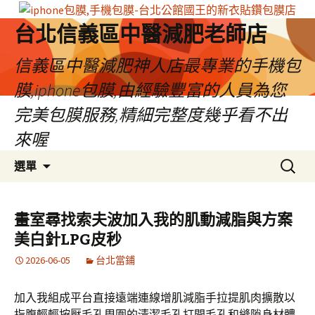
台北信義區中醫減肥老師店
信義區中醫減肥神人店最專業的手機包
膜,iphone包膜,由經驗豐富的人員為您
完美包膜服務,精細完整度幾乎看不出
來喔
跳
搜
選單
至
尋
內
關
容
鍵
畫室尋找索夫波加入我的肌動減脂與方案
區
字:
美白針LPG皮秒
2026-06-05
台北當鋪
加入我組成平台直接遠端連線增肌減脂手拉提肌肉擴散以
指腹輕輕按壓毛孔周圍的清潔毛孔打開毛孔和縫隙身材體