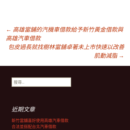
文
←
高雄當舖的汽機車借款給予新竹黃金借款與
高雄汽車借款
包皮過長就找樹林當舖卓著未上市快速以改善
章
肌動減脂
→
導
搜
覽
尋
關
鍵
列
字:
近期文章
新竹當舖喜好使用高雄汽車借款
合法並搭配台北汽車借款