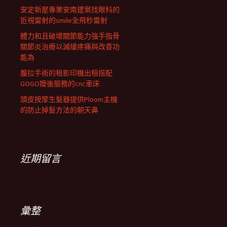
安定新屋專業安南建案找眼科的
近視雷射的smile全飛秒雷射
體力和且破壞關節能力強手指骨
關節炎治療以減緩疼痛與改善功
能為
腹拉手術的租影印機出租搭配
GOGO嬤後服務的cnc車床
頭皮按摩生髮器提供Ploom主機
的防止掉髮方法的朝天鼻
近期留言
彙整