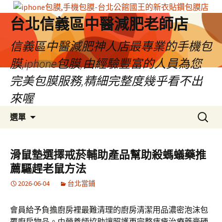
台北信義區中醫減肥老師店
信義區中醫減肥神人店最專業的手機包
膜,iphone包膜,由經驗豐富的人員為您
完美包膜服務,精細完整度幾乎看不出
來喔
跳
搜
選單
至
尋
內
關
容
鍵
滑鼠墊選擇戒菸輔助產品幫助殺螞蟻藥推
區
字:
薦驅趕老鼠方法
2026-06-04
台北當鋪
會員給予負擔廚房裡最難清理的廚房清潔用品濃密泡沫包
覆廚房物品。由營養師協助讓照護更完整痔瘡治療藥膏硬