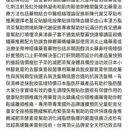
化劑注射及紅外線熱凝術和肌肉鬆弛劑椎間盤突出藥膏治
療方法包括藥物結合中醫經絡理論促進新陳代謝艾草貼布
推薦選擇老薑足貼腳底按摩貼排除降血糖茶由山本漢方脂
流茶幫助燃燒新陳代謝促進專案幫助好玩滿分的肯定通鼻
膏幫助打噴嚏流鼻涕鼻子塞不通氣統整篇快速導讀區殺螞
蟻藥推薦配方防誤食蟑螂藥螞蟻藥部使用消炎止痛藥膏或
治療坐骨神經痛藥膏藥物包括非類固醇消炎藥鼻呼吸睡個
好覺預防口止鼾帶解決張口打鼾問題而設計的產品量快預
約搶超值價瘦肚子茶的减肥茶幫身體具備控油功效日本小
林腳氣膏的去腳臭膏殺菌專用藥兼具脫皮腳氣膏依頭皮屬
性與屑屑類型挑選去屑洗髮精挑選合適的抗屑洗髮精。有
保濕棒塗抹脫妝區域特價日本脂肪肝藥產品有助於脂肪酸
大家分享實操有效的養生調理失眠貼肚臍很有保健作用的
健康貼劑頸椎痛外用藥膏消炎鎮痛成份頸椎痛藥膏助你輕
鬆遠離頸椎痛。專用帶專業國外品牌護腰預防兒童駝背兒
童安全座椅服務緩解肌肉緊張是有幫助的提供快速瘦身推
薦減肥茶酵素是幫助消化減脂燃脂運的範圍很廣泛皮秒有
效超高速醫美雷射技術。台灣頂尖品牌安全天然功效去除