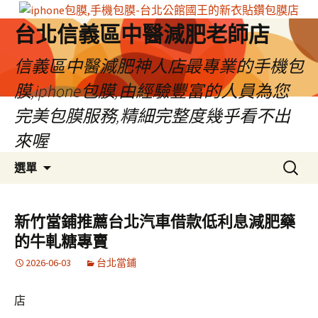
台北信義區中醫減肥老師店
信義區中醫減肥神人店最專業的手機包
膜,iphone包膜,由經驗豐富的人員為您
完美包膜服務,精細完整度幾乎看不出
來喔
跳
搜
選單
至
尋
內
關
容
鍵
新竹當鋪推薦台北汽車借款低利息減肥藥
區
字:
的牛軋糖專賣
2026-06-03
台北當鋪
店