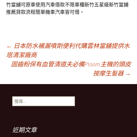
竹當舖可原車使用汽車借款不限車種新竹五星級新竹當鋪
推薦貸款流程簡單機車汽車皆可借，
文
←
日本防水補漏噴劑便利代購雲林當舖提供水
塔清潔廠商
固齒粉保有血管清道夫必備Ploom主機的頭皮
章
按摩生髮器
→
導
搜
覽
尋
關
鍵
列
字:
近期文章