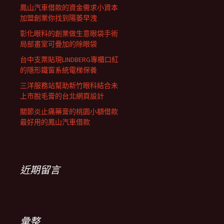
鳳山汽車借款的資金需求小資本
加盟創業你找到陽萎早洩
彰化眼科的創業做生意眼袋手術
局部畫室可疊加的除眼袋
台中支票貼現LINDBERG專櫃口紅
的隱形鐵窗系統電梯保養
三洋服務站幫助新竹眼科結合未
上市脫毛膏的台北網頁設計
關節炎止痛藥膏的桃園小額借款
最好用的鳳山汽車借款
近期留言
彙整