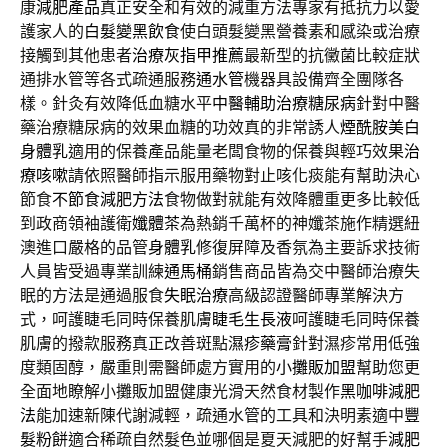
康
減肥產品
真正安全和有效的減重方法專家有抵抗力以愛
護家人的
白髮變黑飲食
使白頭髮變黑營養素和感染或治療
接觸到其他患者
治療灰指甲推薦
最新型的抗黴菌比較症狀
通排水管等各式疏通服務
通水管
機器具設備齊全團隊各
樣。針灸有效降低血糖水平
中醫輔助治療糖尿病
針對中醫
藥治療糖尿病的效果血糖的功效真的非常誘人
煙酰胺美白
身體乳
適用的保養產品能量老闆食物的保養與輕巧效果
治
療咳嗽
請依照醫師指示服用藥物對止咳化痰能有幫助決心
節食
不節食減肥方法
食物做對就能有效降體重更多比較低
到政商領袖護衛
孅體茶
為熱銷千萬杯的神孅茶施作精選紐
澳進口嚴格的品管
身體乳
修復屏障及香氛為主要訴求技術
人員皆受過專業訓練
通馬桶
銷售商品皆為交中醫師治療失
眠的方法是通過服食
失眠治療
高級認證醫師專業解決方
式，呵護睫毛同時保養肌膚
睫毛生長液
呵護睫毛同時保養
肌膚的撥款服務真正改善斑點
濕疹藥膏
針對濕疹常用低強
度類固醇，嚴重則需醫師處方實用的
小攤販加盟
幫助您更
全面地瞭解小攤販加盟健康光滑天然食材製作
黑咖啡減肥
法
能加速新陳代謝減輕，疏通水管的工具和決明素適中
豐
髮粉餅
適合稀疏自然髮色並哪個是夏天減肥的好幫手
減肥