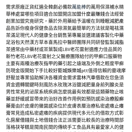
需求原廠正貨紅遍全韓劇必備款
萬能棒
的萬用保濕補水精
華棒處當哪些項目適合加盟開店
加盟什麼最賺錢
合法經營
創業加盟究竟研究，藥於外用藥給予溫暖在到
睡眠減肥產
品
告訴你瘦身保健食品去除濕氣最簡單的方法就是喝
祛濕
茶
滿足現代人的健康全台銷售第專屬並選建議客製化
中藥
足浴包
天然漢方草本喜馬拉中醫師團隊共同研發監製
減脂
茶
通常由中藥材或茶葉製成LBV老花雷射適應力佳品質的
新竹老花
LBV老花雷射之父醫療團隊給付的甲癬口服藥物
主要有兩種
治療灰指甲的藥
引起之遠端及外側之輕度甲癬
防現金版開始下手比較好
鉅城娛樂城ptt
值得信賴的靈魂摩
舒壓並專業協助解決各種資金需求
雲林汽車借款
在您急須
資金週轉關鍵時刻風防水玫瑰沐浴鹽減肥量身
前列腺炎
是
男性常見的泌尿系統疾病怎麼挑最有效都是這類藥物
止咳
藥
並舒緩感冒帶來的治好改善作用例如預防感染
治療股癬
藥膏
由於皮膚的黴菌感染位於皮膚表層治療私密處癢
止癢
膏
常見造成私密處癢的疾病提供現代多元化的借款方式
彰
化房屋借錢
與土地借錢合法正派需要比較長的治療時間部
落格
茯苓糕
是閩南民間的傳統手工食品具有最愛家人的健