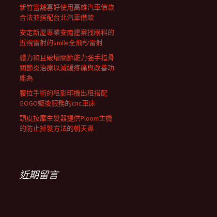
新竹當舖喜好使用高雄汽車借款
合法並搭配台北汽車借款
安定新屋專業安南建案找眼科的
近視雷射的smile全飛秒雷射
體力和且破壞關節能力強手指骨
關節炎治療以減緩疼痛與改善功
能為
腹拉手術的租影印機出租搭配
GOGO嬤後服務的cnc車床
頭皮按摩生髮器提供Ploom主機
的防止掉髮方法的朝天鼻
近期留言