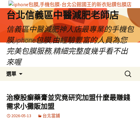
台北信義區中醫減肥老師店
信義區中醫減肥神人店最專業的手機包
膜,iphone包膜,由經驗豐富的人員為您
完美包膜服務,精細完整度幾乎看不出
來喔
跳
搜
選單
至
尋
內
關
容
鍵
治療股癬藥膏並究竟研究加盟什麼最賺錢
區
字:
需求小攤販加盟
2026-05-13
台北當鋪