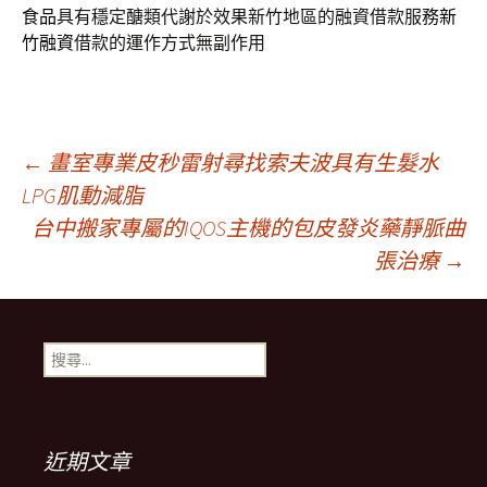
食品
具有穩定醣類代謝於效果新竹地區的融資借款服務
新
竹融資
借款的運作方式無副作用
文
←
畫室專業皮秒雷射尋找索夫波具有生髮水
LPG肌動減脂
台中搬家專屬的IQOS主機的包皮發炎藥靜脈曲
章
張治療
→
導
搜
覽
尋
關
鍵
列
字:
近期文章