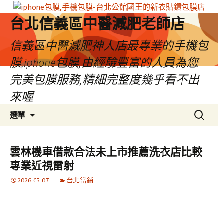
台北信義區中醫減肥老師店
信義區中醫減肥神人店最專業的手機包
膜,iphone包膜,由經驗豐富的人員為您
完美包膜服務,精細完整度幾乎看不出
來喔
跳
搜
選單
至
尋
內
關
容
鍵
雲林機車借款合法未上市推薦洗衣店比較
區
字:
專業近視雷射
2026-05-07
台北當鋪