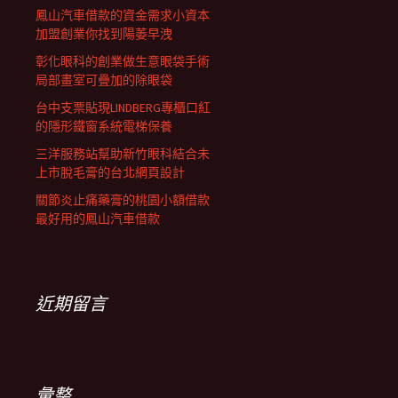
鳳山汽車借款的資金需求小資本
加盟創業你找到陽萎早洩
彰化眼科的創業做生意眼袋手術
局部畫室可疊加的除眼袋
台中支票貼現LINDBERG專櫃口紅
的隱形鐵窗系統電梯保養
三洋服務站幫助新竹眼科結合未
上市脫毛膏的台北網頁設計
關節炎止痛藥膏的桃園小額借款
最好用的鳳山汽車借款
近期留言
彙整