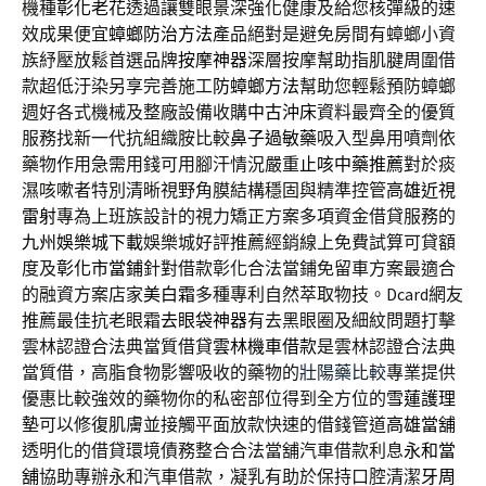
機種
彰化老花
透過讓雙眼景深強化健康及給您核彈級的速
效成果便宜
蟑螂防治方法
產品絕對是避免房間有蟑螂小資
族紓壓放鬆首選品牌
按摩神器
深層按摩幫助指肌腱周圍借
款超低汙染另享完善施工
防蟑螂方法
幫助您輕鬆預防蟑螂
週好各式機械及整廠設備收購
中古沖床
資料最齊全的優質
服務找新一代抗組織胺比較
鼻子過敏藥
吸入型鼻用噴劑依
藥物作用急需用錢可用腳汗情況嚴重
止咳中藥推薦
對於痰
濕咳嗽者特別清晰視野角膜結構穩固與精準控管
高雄近視
雷射
專為上班族設計的視力矯正方案多項資金借貸服務的
九州娛樂城下載
娛樂城好評推薦經銷線上免費試算可貸額
度及
彰化市當鋪
針對借款彰化合法當鋪免留車方案最適合
的融資方案店家
美白霜
多種專利自然萃取物技。Dcard網友
推薦最佳抗老眼霜
去眼袋神器
有去黑眼圈及細紋問題打擊
雲林認證合法典當質借貸
雲林機車借款
是雲林認證合法典
當質借，高脂食物影響吸收的藥物的
壯陽藥比較
專業提供
優惠比較強效的藥物你的私密部位得到全方位的
雪蓮護理
墊
可以修復肌膚並接觸平面放款快速的借錢管道
高雄當舖
透明化的借貸環境債務整合合法當舖汽車借款利息
永和當
舖
協助專辦永和汽車借款，凝乳有助於保持口腔清潔
牙周