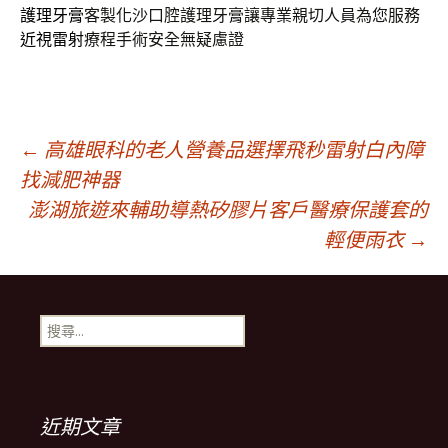
護理牙膏
客製化沙口腔護理牙膏讓專業親切人員為您服務
近視雷射
療程手術安全無疑慮證
文
←
高雄眼科的老人營養品選擇飛秒雷射白內障
找減肥神器
澎湖旅遊來輔助導熱矽膠片客戶醫療保護套的
章
輕便雨衣
→
導
搜
覽
尋
關
鍵
列
字:
近期文章