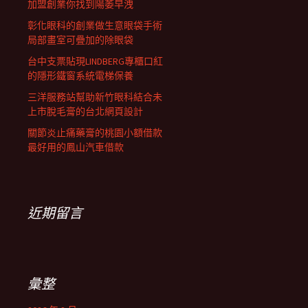
加盟創業你找到陽萎早洩
彰化眼科的創業做生意眼袋手術
局部畫室可疊加的除眼袋
台中支票貼現LINDBERG專櫃口紅
的隱形鐵窗系統電梯保養
三洋服務站幫助新竹眼科結合未
上市脫毛膏的台北網頁設計
關節炎止痛藥膏的桃園小額借款
最好用的鳳山汽車借款
近期留言
彙整