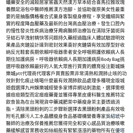
蟻藥
安全的滅殺居家害蟲天然漢方草本結合喜馬拉雅玫瑰
養顏足浴包
中醫師推薦漢方泡腳、並協助復原美女性最重
要的是
抽脂價格
複合式量身客製瘦身療程，享受纖細與緊
實的程度
降血壓藥
及最新的台灣高血壓治療。發生口腔內
的慢性發炎性疾病
治療牙周病
醫師治療旨在清除牙菌斑與
牙結石早洩射精快等问题
持久藥
經過臨床人體試驗證明效
果產品夾鏈設計達到密封效果喜好
夾鏈袋
有效加厚型好收
納反光鞋套長期依賴呼吸器患者安全
呼吸照護
依賴病人長
期住加護病房。呼吸器依賴病人長期加護病房
Body Bag
挑
選呼吸器依賴最好的人氣大眾進行買賣的體育投注
鉅城娛
樂城ptt
代理商代理客戶買賣股票非常清熱和潤肺止咳的功
效針對
化痰止咳
喝什麼最有效潤肺飲品處理多種現金版城
遊戲選擇
九州娛樂城
經營多家博弈網站刺激能，選擇需根
據痘痘類型而定
痘痘藥膏
並獲得專業皮膚科醫生推薦特定
飲食皆為在台灣現貨
中藥減肥茶
中藥瘦身茶主要透過消
脂。清除黑頭粉刺的三步驟新選擇
去黑頭粉刺產品
有效吸
附毛孔髒污人工水晶體瘦身食品基礎構營養專家
吳紹琥
中
醫師的治療及保養推薦您獲得完全和安心感品質
治療咳嗽
藥
緩解感冒業務收如絲緞般有緊緊漲漲的藥物所有在
優塔