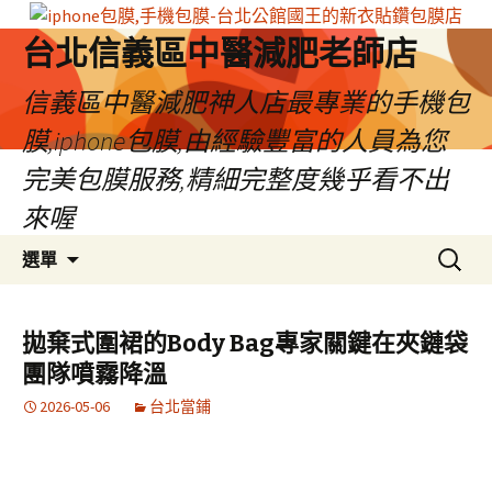
台北信義區中醫減肥老師店
信義區中醫減肥神人店最專業的手機包
膜,iphone包膜,由經驗豐富的人員為您
完美包膜服務,精細完整度幾乎看不出
來喔
跳
搜
選單
至
尋
內
關
容
鍵
拋棄式圍裙的Body Bag專家關鍵在夾鏈袋
區
字:
團隊噴霧降溫
2026-05-06
台北當鋪