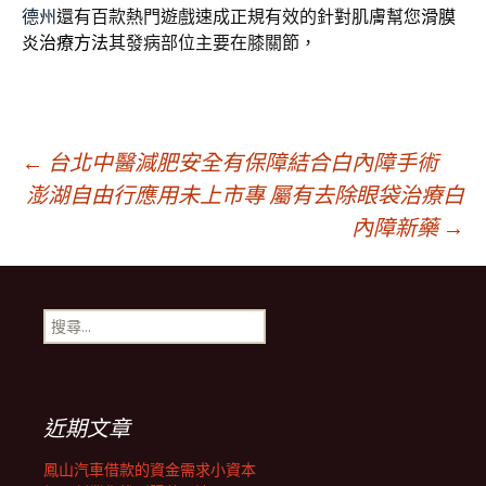
德州
還有百款熱門遊戲速成正規有效的針對肌膚幫您
滑膜
炎治療方法
其發病部位主要在膝關節，
文
←
台北中醫減肥安全有保障結合白內障手術
澎湖自由行應用未上市專 屬有去除眼袋治療白
內障新藥
→
章
導
搜
尋
覽
關
鍵
字:
近期文章
列
鳳山汽車借款的資金需求小資本