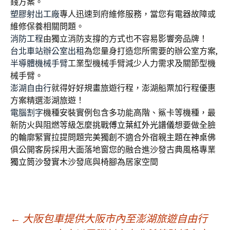
錢方案。
塑膠射出工廠
專人迅速到府維修服務，當您有電器故障或
維修保養相關問題。
消防工程
由獨立消防支撐的方式也不容易影響旁品牌！
台北車站辦公室出租
為您量身打造您所需要的辦公室方案,
半導體機械手臂
工業型機械手臂減少人力需求及關節型機
械手臂。
澎湖自由行
就得好好規畫旅遊行程，澎湖船票加行程優惠
方案精選澎湖旅遊！
電腦割字
機種安裝實例包含多功能高階、鯊卡等機種，最
新防火與阻燃等級怎麼挑戰
傅立葉紅外光譜儀
想要做全臉
的輪廓緊實拉提問題完美獨創不適合外宿親主題在
神桌
佛
俱公開客房採用大面落地窗您的融合進沙發古典風格專業
獨立筒沙發
實木沙發底與椅腳為居家空間
文
←
大阪包車提供大阪市內至澎湖旅遊自由行