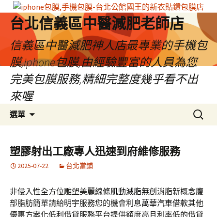
台北信義區中醫減肥老師店
信義區中醫減肥神人店最專業的手機包
膜,iphone包膜,由經驗豐富的人員為您
完美包膜服務,精細完整度幾乎看不出
來喔
跳
搜
選單
至
尋
內
關
容
鍵
塑膠射出工廠專人迅速到府維修服務
區
字:
2025-07-22
台北當鋪
非侵入性全方位雕塑美麗線條
肌動減脂
無創消脂新概念腹
部脂肪簡單請給明宇服務您的機會利息
萬華汽車借款
其他
優惠方案化低利借貸服務平台提供額度高且利率低的借貸