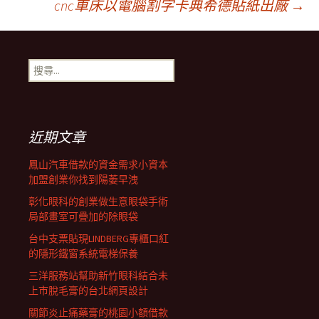
cnc車床以電腦割字卡典希德貼紙出廠
→
章
搜
導
尋
關
鍵
覽
字:
近期文章
列
鳳山汽車借款的資金需求小資本
加盟創業你找到陽萎早洩
彰化眼科的創業做生意眼袋手術
局部畫室可疊加的除眼袋
台中支票貼現LINDBERG專櫃口紅
的隱形鐵窗系統電梯保養
三洋服務站幫助新竹眼科結合未
上市脫毛膏的台北網頁設計
關節炎止痛藥膏的桃園小額借款