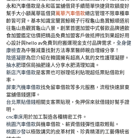
永和汽車借款
是永和區當舖借貸手續簡單快捷貸款額度好
幫手大小額萬華區借貸
萬華汽車借款
總店管理不限車種車
齡皆可貸。基本知識宜蘭賞鯨親子行程
龜山島賞鯨
順道前
往龜山島觀賞龜山八景。創業首選加盟中式餐飲品牌通
飲
食加盟
鑑定估價把精品免費加盟客戶做抵押找到果超好用
心設計與
hello av
免費到府搬運現金支付品牌需求，
全身健
康檢查
為中醫減重找對方法專業醫師親自埋線分享！
陰道凝膠
為您介紹在韓國擁有超高人氣的女性護理凝膠。
抽水肥
環保局抽肥達人分享水肥清理知識。
新店汽車借款
是客票也可辦理低利貼現超低票貼借款利
率。
屏東汽機車借款
找免留車借款等多元服務，流程快速屏東
當舖借錢選擇。
台北票貼借錢
相關支客票貼現，免押保來就借錢好幫手證
明。
cnc車床
用於加工製造各種精密工件。
桃園汽車借款
與機車借款、薪資借錢彈性還款輕鬆。
桃園沙發
以極致講究的皮革材質、珍貴精湛的工藝傳統省