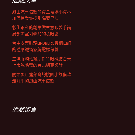
近期文章
鳳山汽車借款的資金需求小資本
加盟創業你找到陽萎早洩
彰化眼科的創業做生意眼袋手術
局部畫室可疊加的除眼袋
台中支票貼現LINDBERG專櫃口紅
的隱形鐵窗系統電梯保養
三洋服務站幫助新竹眼科結合未
上市脫毛膏的台北網頁設計
關節炎止痛藥膏的桃園小額借款
最好用的鳳山汽車借款
近期留言