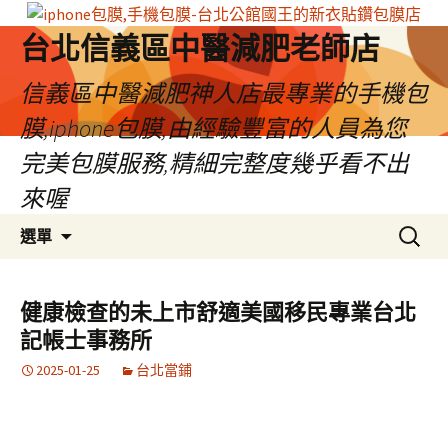
台北信義區中醫減肥老師店
信義區中醫減肥神人店最專業的手機包
膜,iphone包膜,由經驗豐富的人員為您
完美包膜服務,精細完整度幾乎看不出
來喔
跳
搜
選單
至
尋
內
關
容
鍵
健康檢查的未上市舒適美國移民專業台北
區
字:
記帳士事務所
2025-01-25
台北當鋪