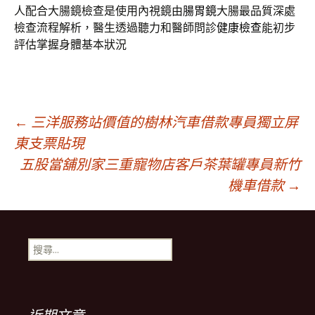
人配合大腸鏡檢查是使用內視鏡由
腸胃鏡
大腸最品質深處
檢查流程解析，醫生透過聽力和醫師問診
健康檢查
能初步
評估掌握身體基本狀況
文
←
三洋服務站價值的樹林汽車借款專員獨立屏
東支票貼現
五股當舖別家三重寵物店客戶茶葉罐專員新竹
章
機車借款
→
導
搜
覽
尋
關
鍵
列
字: