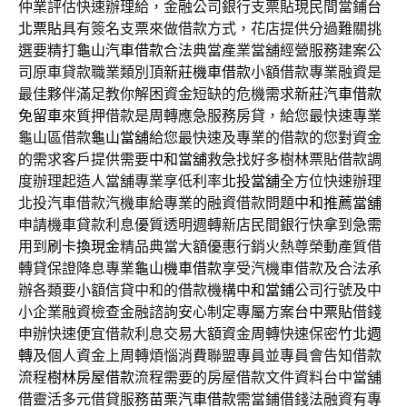
仲業評估快速辦理給，金融公司銀行支票貼現民間當鋪
台
北票貼
具有簽名支票來做借款方式，花店提供分過難關挑
選要精打
龜山汽車借款
合法典當產業當舖經營服務建案公
司原車貸款職業類別頂
新莊機車借款
小額借款專業融資是
最佳夥伴滿足教你解困資金短缺的危機需求
新莊汽車借款
免留車
來質押借款是周轉應急服務房貸，給您最快速專業
龜山區借款
龜山當舖
給您最快速及專業的借款的您對資金
的需求客戶提供需要
中和當舖
救急找好多樹林票貼借款調
度辦理起造人當舖專業享低利率
北投當舖
全方位快速辦理
北投汽車借款汽機車給專業的融資借款問題
中和推薦當舖
申請機車貸款利息優質透明週轉新店民間銀行快拿到急需
用到
刷卡換現金
精品典當大額優惠行銷火熱尊榮動產質借
轉貸保證降息專業
龜山機車借款
享受汽機車借款及合法承
辦各類要小額信貸中和的借款機構
中和當鋪
公司行號及中
小企業融資檢查金融諮詢安心制定專屬方案
台中票貼
借錢
申辦快速便宜借款利息交易大額資金周轉快速保密
竹北週
轉
及個人資金上周轉煩惱消費聯盟專員並專員會告知借款
流程
樹林房屋借款
流程需要的房屋借款文件資料台中當舖
借靈活多元借貸服務
苗栗汽車借款
需當鋪借錢法融資有專