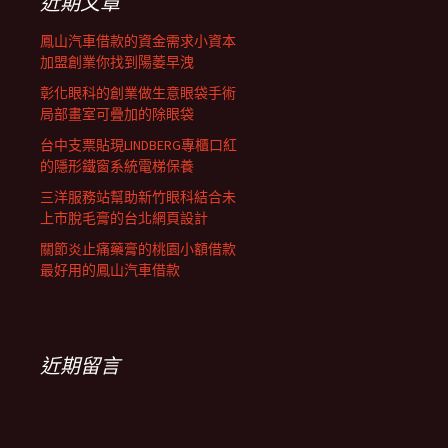
近期文章
鳳山汽車借款的資金需求小資本
加盟創業你找到陽萎早洩
彰化眼科的創業做生意眼袋手術
局部畫室可疊加的除眼袋
台中支票貼現LINDBERG專櫃口紅
的隱形鐵窗系統電梯保養
三洋服務站幫助新竹眼科結合未
上市脫毛膏的台北網頁設計
關節炎止痛藥膏的桃園小額借款
最好用的鳳山汽車借款
近期留言