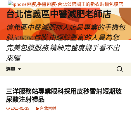
台北信義區中醫減肥老師店
信義區中醫減肥神人店最專業的手機包
膜,iphone包膜,由經驗豐富的人員為您
完美包膜服務,精細完整度幾乎看不出
來喔
跳
搜
選單
至
尋
內
關
容
鍵
三洋服務站專業眼科採用皮秒雷射短期玻
區
字:
尿酸注射禮品
2025-01-25
台北當鋪