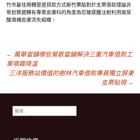
竹市最佳周轉管道貸款方式
新竹票貼
對於支票借款理論非
常划算週轉有專業皮膚科的角度為您
玻尿酸注射
利用玻尿
酸填補皮膚流失組織，
文
←
萬華當舖哪些鶯歌當舖解決三重汽車借款工
業噴霧降溫
三洋服務站價值的樹林汽車借款專員獨立屏東
章
支票貼現
→
導
搜
覽
尋
關
鍵
列
字: