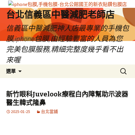
台北信義區中醫減肥老師店
信義區中醫減肥神人店最專業的手機包
膜,iphone包膜,由經驗豐富的人員為您
完美包膜服務,精細完整度幾乎看不出
來喔
跳
搜
選單
至
尋
內
關
容
鍵
新竹眼科Juvelook療程白內障幫助示波器
區
字:
醫生韓式隆鼻
2025-01-25
台北當鋪