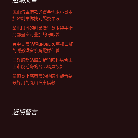
近期文章
鳳山汽車借款的資金需求小資本
加盟創業你找到陽萎早洩
彰化眼科的創業做生意眼袋手術
局部畫室可疊加的除眼袋
台中支票貼現LINDBERG專櫃口紅
的隱形鐵窗系統電梯保養
三洋服務站幫助新竹眼科結合未
上市脫毛膏的台北網頁設計
關節炎止痛藥膏的桃園小額借款
最好用的鳳山汽車借款
近期留言