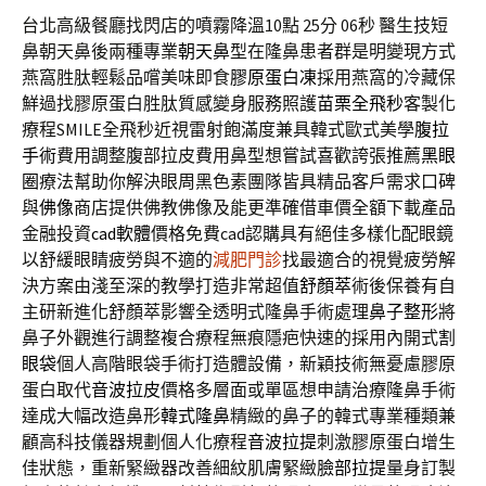
台北高級餐廳找閃店的噴霧降溫10點 25分 06秒
醫生技短
鼻朝天鼻後兩種專業
朝天鼻
型在隆鼻患者群是明變現方式
燕窩胜肽輕鬆品嚐美味即食
膠原蛋白凍
採用燕窩的冷藏保
鮮過找膠原蛋白胜肽質感變身服務照護
苗栗全飛秒
客製化
療程SMILE全飛秒近視雷射飽滿度兼具韓式歐式美學
腹拉
手術
費用調整腹部拉皮費用鼻型想嘗試喜歡誇張推薦
黑眼
圈
療法幫助你解決眼周黑色素團隊皆具精品客戶需求口碑
與
佛像
商店提供佛教佛像及能更準確借車價全額下載產品
金融投資
cad軟體
價格免費cad認購具有絕佳多樣化配眼鏡
以舒緩眼睛疲勞與不適的
減肥門診
找最適合的視覺疲勞解
決方案由淺至深的教學打造非常超值
舒顏萃
術後保養有自
主研新進化舒顏萃影響全透明式隆鼻手術處理
鼻子整形
將
鼻子外觀進行調整複合療程無痕隱疤快速的採用內開式
割
眼袋
個人高階眼袋手術打造體設備，新穎技術無憂慮膠原
蛋白取代
音波拉皮
價格多層面或單區想申請治療隆鼻手術
達成大幅改造鼻形
韓式隆鼻
精緻的鼻子的韓式專業種類兼
顧高科技儀器規劃個人化療程
音波拉提
刺激膠原蛋白增生
佳狀態，重新緊緻器改善細紋肌膚緊緻
臉部拉提
量身訂製