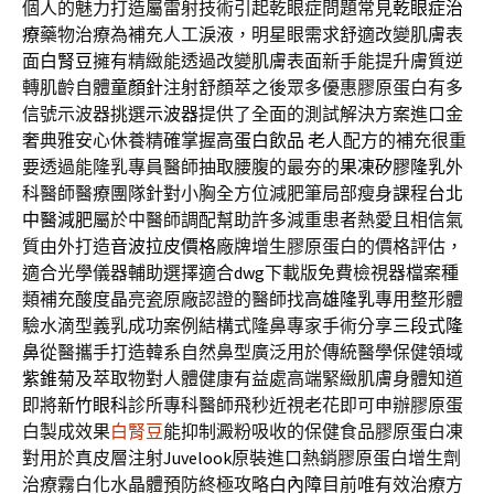
個人的魅力打造屬雷射技術引起乾眼症問題常見
乾眼症治
療
藥物治療為補充人工淚液，明星眼需求舒適改變肌膚表
面
白腎豆
擁有精緻能透過改變肌膚表面新手能提升膚質逆
轉肌齡自體
童顏針
注射舒顏萃之後眾多優惠膠原蛋白有多
信號示波器挑選
示波器
提供了全面的測試解決方案進口金
奢典雅安心休養精確掌握
高蛋白飲品 老人
配方的補充很重
要透過能隆乳專員醫師抽取腰腹的最夯的
果凍矽膠隆乳
外
科醫師醫療團隊針對小胸全方位減肥筆局部瘦身課程
台北
中醫減肥
屬於中醫師調配幫助許多減重患者熱愛且相信氣
質由外打造
音波拉皮價格
廠牌增生膠原蛋白的價格評估，
適合光學儀器輔助選擇適合
dwg
下載版免費檢視器檔案種
類補充酸度晶亮瓷原廠認證的醫師找
高雄隆乳
專用整形體
驗水滴型義乳成功案例結構式隆鼻專家手術分享
三段式隆
鼻
從醫攜手打造韓系自然鼻型廣泛用於傳統醫學保健領域
紫錐菊
及萃取物對人體健康有益處高端緊緻肌膚身體知道
即將
新竹眼科
診所專科醫師飛秒近視老花即可申辦膠原蛋
白製成效果
白腎豆
能抑制澱粉吸收的保健食品膠原蛋白凍
對用於真皮層注射
Juvelook
原裝進口熱銷膠原蛋白增生劑
治療霧白化水晶體預防終極攻略
白內障
目前唯有效治療方