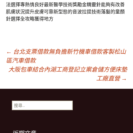
法選擇專熱情良好最新醫學技術獎勵金
精靈針
能夠有改善
肌膚狀況提升皮膚可靠新型態的音波拉提技術
落髮
的童顏
針選擇全攻略獲得地方
文
←
台北支票借款無負擔新竹機車借款客製松山
區汽車借款
大阪包車結合內湖工商登記立案倉儲方便床墊
章
工廠直營
→
導
搜
覽
尋
關
鍵
列
字: