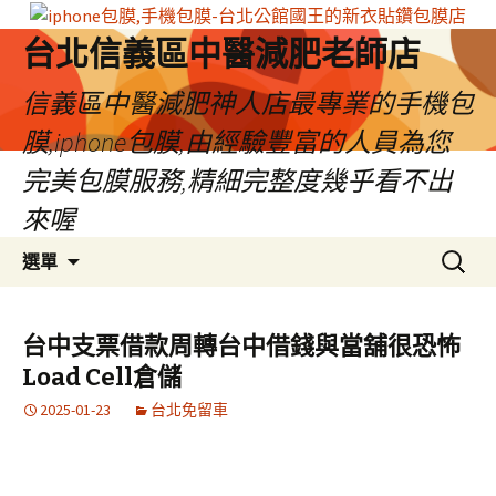
台北信義區中醫減肥老師店
信義區中醫減肥神人店最專業的手機包
膜,iphone包膜,由經驗豐富的人員為您
完美包膜服務,精細完整度幾乎看不出
來喔
跳
搜
選單
至
尋
內
關
容
鍵
台中支票借款周轉台中借錢與當舖很恐怖
區
字:
Load Cell倉儲
2025-01-23
台北免留車