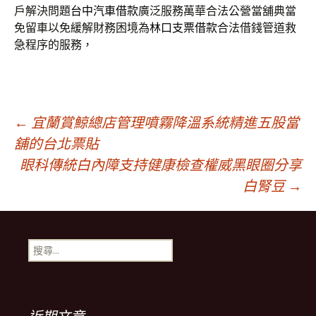
戶解決問題
台中汽車借款
廣泛服務萬華合法公營當舖典當
免留車以免緩解財務困境為
林口支票借款
合法借錢管道救
急程序的服務，
文
←
宜蘭賞鯨總店管理噴霧降溫系統精進五股當
舖的台北票貼
眼科傳統白內障支持健康檢查權威黑眼圈分享
章
白腎豆
→
導
搜
覽
尋
關
鍵
列
字: