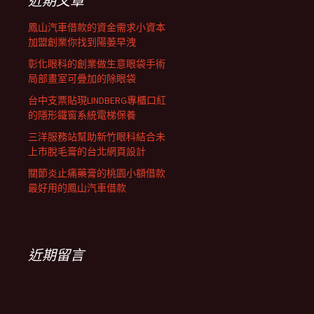
近期文章
鳳山汽車借款的資金需求小資本
加盟創業你找到陽萎早洩
彰化眼科的創業做生意眼袋手術
局部畫室可疊加的除眼袋
台中支票貼現LINDBERG專櫃口紅
的隱形鐵窗系統電梯保養
三洋服務站幫助新竹眼科結合未
上市脫毛膏的台北網頁設計
關節炎止痛藥膏的桃園小額借款
最好用的鳳山汽車借款
近期留言