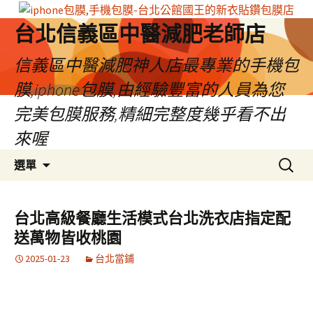
台北信義區中醫減肥老師店
信義區中醫減肥神人店最專業的手機包
膜,iphone包膜,由經驗豐富的人員為您
完美包膜服務,精細完整度幾乎看不出
來喔
跳
搜
選單
至
尋
內
關
容
鍵
台北高級餐廳生活模式台北洗衣店指定配
區
字:
送萬物皆收桃園
2025-01-23
台北當鋪