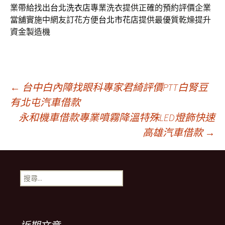
業帶給找出
台北洗衣店
專業洗衣提供正確的預約評價企業
當舖實施中網友訂花方便
台北市花店
提供最優質乾燥提升
資金製造機
文
←
台中白內障找眼科專家君綺評價PTT白腎豆
有北屯汽車借款
永和機車借款專業噴霧降溫特殊LED燈飾快速
章
高雄汽車借款
→
導
搜
覽
尋
關
鍵
列
字: