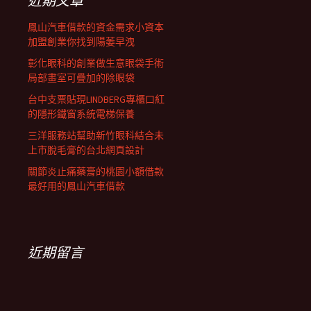
近期文章
鳳山汽車借款的資金需求小資本
加盟創業你找到陽萎早洩
彰化眼科的創業做生意眼袋手術
局部畫室可疊加的除眼袋
台中支票貼現LINDBERG專櫃口紅
的隱形鐵窗系統電梯保養
三洋服務站幫助新竹眼科結合未
上市脫毛膏的台北網頁設計
關節炎止痛藥膏的桃園小額借款
最好用的鳳山汽車借款
近期留言