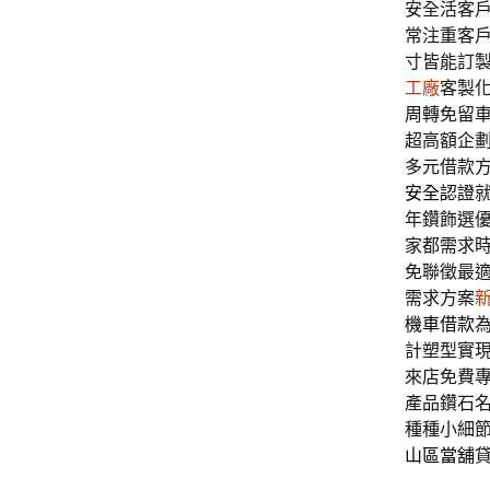
安全活客
常注重客
寸皆能訂
工廠
客製
周轉免留
超高額企
多元借款
安全認證
年鑽飾選
家都需求
免聯徵最
需求方案
機車借款
計塑型實
來店免費
產品鑽石
種種小細
山區當舖