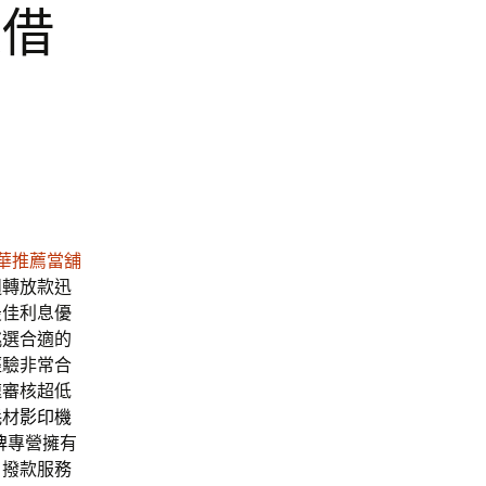
東借
華推薦當舖
週轉放款迅
最佳利息優
挑選合適的
經驗非常合
速審核超低
耗材
影印機
牌
專營擁有
日撥款服務