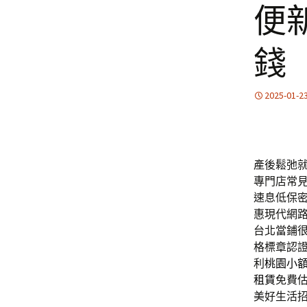
便
錢
2025-01-2
產後鬆弛就選
專門店常
速息低保
惠現代網
台北當鋪
格標章認
利
桃園小
租賃
免費
美好生活