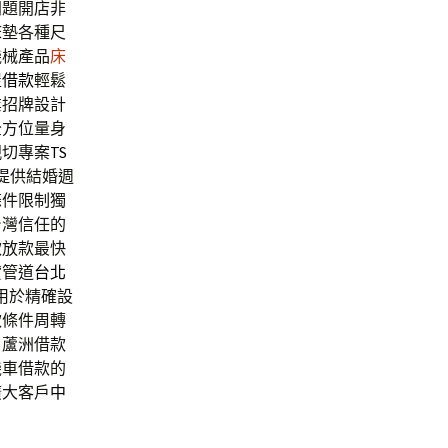
問題開店非
床墊各種尺
機械產品
床
屋借款
輕鬆
業招牌設計
全方位量身
親切專案
TS
提供結婚週
條件限制獨
台灣信任的
款放款最快
貸管道
台北
用於精確設
款條件周轉
，蘆洲借款
機車借款的
廣大客戶
中