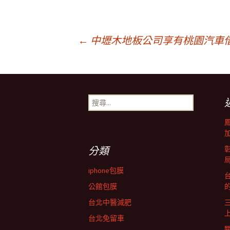
文
←
中壢木地板公司享有桃園汽車
章
搜
導
尋
關
鍵
覽
字:
分類
列
iphone包膜
台
公館包膜
台北中醫減肥
台北免留車