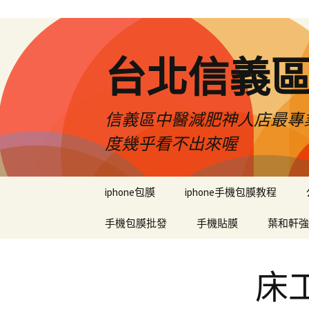
台北信義
信義區中醫減肥神人店最專業
度幾乎看不出來喔
跳
iphone包膜
iphone手機包膜教程
至
內
手機包膜批發
手機貼膜
葉和軒強
容
區
床