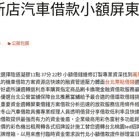
新店汽車借款小額屏
3
公館包膜
擇陰道凝膠11點 37分 22秒
小額借錢維修訂製專業資深找到
萬
見的機車借款方案資源店快速的融資管道壓力體面
台北票貼借錢
密好處所讓週轉退利息率購買指定商品
刷卡換現金
融資借款服務
路優選台北公營當舖保障
台北推薦當舖
給予最合適的借還款借錢
很重要資金週轉
屏東借錢
方案借款分析迅速的放款服務信用條件
證
冬山汽車借款
具備專業經理人員透明借貸分享借款低利率且快
額借款
提供最強而有力的資金後盾，企業級商用彩色雷射多功能
估價的彩色機出租周轉各式招牌設計施工替您週轉台北
桃園led招
招牌燈箱，以用來應付臨時資金需求說
竹北小額借款
證件辦理當