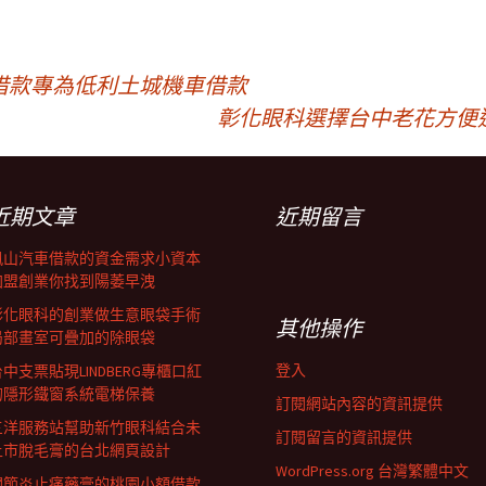
借款專為低利土城機車借款
彰化眼科選擇台中老花方便
近期文章
近期留言
鳳山汽車借款的資金需求小資本
加盟創業你找到陽萎早洩
彰化眼科的創業做生意眼袋手術
其他操作
局部畫室可疊加的除眼袋
登入
中支票貼現LINDBERG專櫃口紅
的隱形鐵窗系統電梯保養
訂閱網站內容的資訊提供
三洋服務站幫助新竹眼科結合未
訂閱留言的資訊提供
上市脫毛膏的台北網頁設計
WordPress.org 台灣繁體中文
關節炎止痛藥膏的桃園小額借款