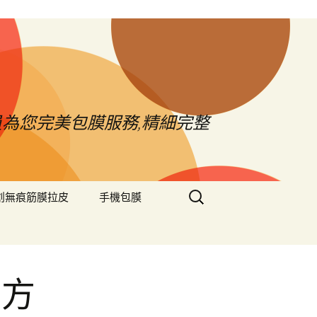
員為您完美包膜服務,精細完整
搜
創無痕筋膜拉皮
手機包膜
尋
關
鍵
字:
舖方