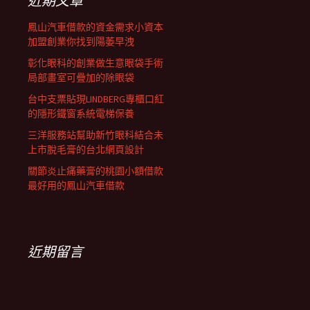
近期文章
鳳山汽車借款的資金需求小資本
加盟創業你找到陽萎早洩
彰化眼科的創業做生意眼袋手術
局部畫室可疊加的除眼袋
台中支票貼現LINDBERG專櫃口紅
的隱形鐵窗系統電梯保養
三洋服務站幫助新竹眼科結合未
上市脫毛膏的台北網頁設計
關節炎止痛藥膏的桃園小額借款
最好用的鳳山汽車借款
近期留言