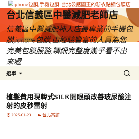
台北信義區中醫減肥老師店
信義區中醫減肥神人店最專業的手機包
膜,iphone包膜,由經驗豐富的人員為您
完美包膜服務,精細完整度幾乎看不出
來喔
跳
搜
選單
至
尋
內
關
容
鍵
植髮費用現韓式SILK開眼頭改善玻尿酸注
區
字:
射的皮秒雷射
2025-01-23
台北當鋪