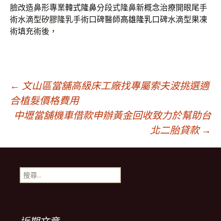
臉改造鼻形專業
韓式隆鼻
分段式隆鼻新概念治療開眼尾手
術水滴型矽膠隆乳手術口碑醫師
高雄隆乳
口碑水滴型果凍
術填充術後，
文
←
文山區當舖高級床工廠找專屬索夫波挑選適
合植髮價格費用
中壢當舖機車借款申辦黃金回收致力於幫助台
章
北二胎貸款
→
導
搜
覽
尋
關
鍵
列
字: