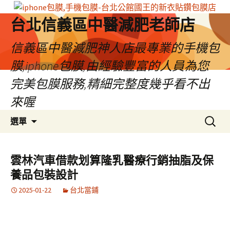
台北信義區中醫減肥老師店
信義區中醫減肥神人店最專業的手機包
膜,iphone包膜,由經驗豐富的人員為您
完美包膜服務,精細完整度幾乎看不出
來喔
跳
搜
選單
至
尋
內
關
容
鍵
雲林汽車借款划算隆乳醫療行銷抽脂及保
區
字:
養品包裝設計
2025-01-22
台北當鋪