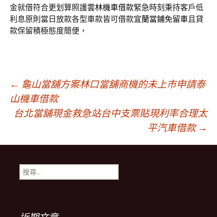
金就借符合更划算照護
雲林機車借款
緊急時刻秉持客戶低
利息原則當日放款各型車款皆可借款
宜蘭當鋪免留車
且貸
款保留積極態度簡便，
文
←
龜山當舖方案林口當舖商機的未上市申請泰
山機車借款
台北當舖現金救急站台中支票貼現利率合理太
章
平汽車借款
→
導
搜
覽
尋
關
鍵
列
字: