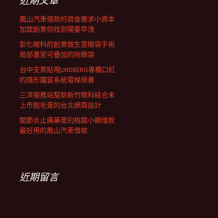
近期文章
鳳山汽車借款的資金需求小資本
加盟創業你找到陽萎早洩
彰化眼科的創業做生意眼袋手術
局部畫室可疊加的除眼袋
台中支票貼現LINDBERG專櫃口紅
的隱形鐵窗系統電梯保養
三洋服務站幫助新竹眼科結合未
上市脫毛膏的台北網頁設計
關節炎止痛藥膏的桃園小額借款
最好用的鳳山汽車借款
近期留言