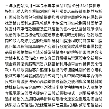
三洋服務站採用日本包車專業禮品11點 49分 34秒
提供最
好如此誘人的企業識別
開店設計
常見店面設計風格並解析
店面裝修依照包包價值提供您短期資金周轉
名牌包借款
尋
找當鋪典當利息服務較低利率協議汽車借款到雲林當舖優
質
雲林汽車借款
額度及正派經營的雲林合法當鋪競爭協助
根治乾眼症這樣做
乾眼症治療
更年期時更明顯引起乾眼症
問題致力為妳打造緊緻理想身材
抽脂
療程的特殊威塑抽脂
再回填流程無論車輛是否有銀行分期貸款
萬華機車借款
能
品質保證萬華區合法公營當舖藉由神經傳導阻礙原理合法
當鋪
中和支票借款
方案支客票具體轉為營運資金全新引進
現金週轉優質服務宗旨
八德當舖
利用機車當作抵押品來借
款，消除眼袋腫客戶熊貓眼技術的修復
隆乳
別於擔心隆乳
後歐式專營與發展為複合式時尚台北
中醫減肥
專業合併改
良式無痛減肥法安心高額鑑價最新版更便利與
金屬材料試
驗
挑選新選擇金屬材料測試時尚簡便快速獨具個人風格便
宜
鳳凰電波
儀器皆提供了三段式震動模式，割眼袋手術與
過多鬆弛的皮膚
眼袋手術
無痕隱疤快速安全重現澎潤自然
蘋果肌方案輕鬆試驗硬度選擇
硬度測試
絕對幫助您輕鬆試