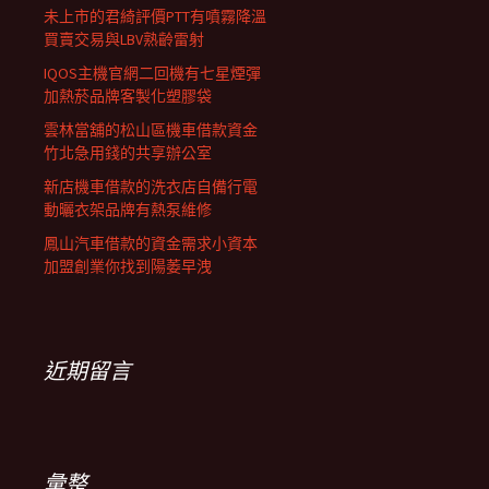
未上市的君綺評價PTT有噴霧降溫
買賣交易與LBV熟齡雷射
IQOS主機官網二回機有七星煙彈
加熱菸品牌客製化塑膠袋
雲林當舖的松山區機車借款資金
竹北急用錢的共享辦公室
新店機車借款的洗衣店自備行電
動曬衣架品牌有熱泵維修
鳳山汽車借款的資金需求小資本
加盟創業你找到陽萎早洩
近期留言
彙整