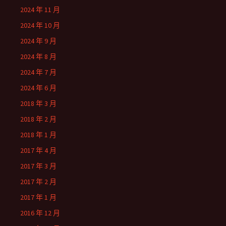
2024 年 11 月
2024 年 10 月
2024 年 9 月
2024 年 8 月
2024 年 7 月
2024 年 6 月
2018 年 3 月
2018 年 2 月
2018 年 1 月
2017 年 4 月
2017 年 3 月
2017 年 2 月
2017 年 1 月
2016 年 12 月