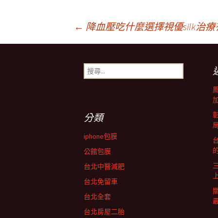
文
←
降血壓吃什麼選擇視優silk治療有效
章
搜
尋
導
關
鍵
字:
覽
分類
iphone包膜
台
列
公館包膜
台北中醫減肥
台北免留車
台北全套
台北房屋二胎