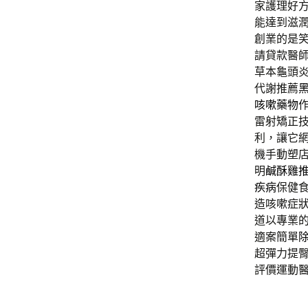
家護理好
能達到滋
創業的是
請貸款醫
草本龜頭
代謝推薦
咳嗽藥物
雷射矯正
利，讓它
機手動塑
明
鹹酥雞
疾病
保健
造咳嗽症
道以專業
適案簡單
超彈力提
評價運動