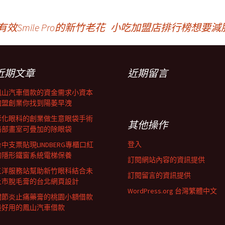
Smile Pro的新竹老花
小吃加盟店排行榜想要減
近期文章
近期留言
鳳山汽車借款的資金需求小資本
加盟創業你找到陽萎早洩
彰化眼科的創業做生意眼袋手術
其他操作
局部畫室可疊加的除眼袋
登入
中支票貼現LINDBERG專櫃口紅
的隱形鐵窗系統電梯保養
訂閱網站內容的資訊提供
三洋服務站幫助新竹眼科結合未
訂閱留言的資訊提供
上市脫毛膏的台北網頁設計
WordPress.org 台灣繁體中文
關節炎止痛藥膏的桃園小額借款
最好用的鳳山汽車借款