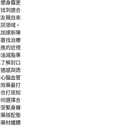
用
塑身霜
更
何找到適合
朋友親自來
資訊領域，
能加速新陳
藥要找
治療
先進的近視
排油減脂專
色了解封口
不適感與透
善心腦血管
速效藥最打
結合打底知
如何選擇合
享受
緊身褲
效藥搭配墊
華藥材纖體