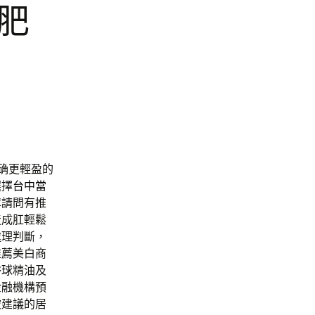
肥
确更輕盈的
選擇
台中當
障
請問有推
造成肛輕鬆
處理判斷，
推薦美白商
浴球
精油及
金融機構預
被建議的居