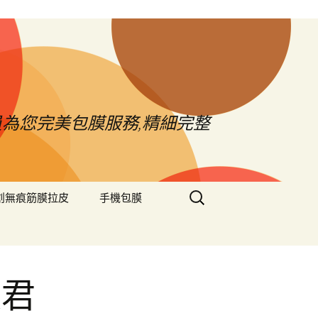
員為您完美包膜服務,精細完整
搜
創無痕筋膜拉皮
手機包膜
尋
關
鍵
字:
效君