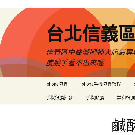
台北信義
信義區中醫減肥神人店最專業
度幾乎看不出來喔
跳
iphone包膜
iphone手機包膜教程
至
內
手機包膜批發
手機貼膜
葉和軒強
容
區
鹹