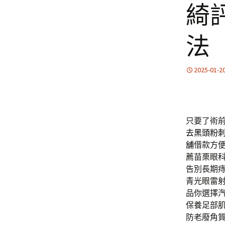
綺
法
2025-01-2
只要了術
去黑頭粉
舖
借款方
薦苗栗眼
告別長期
青光眼雷
品你選擇
保養足部
防老廢角