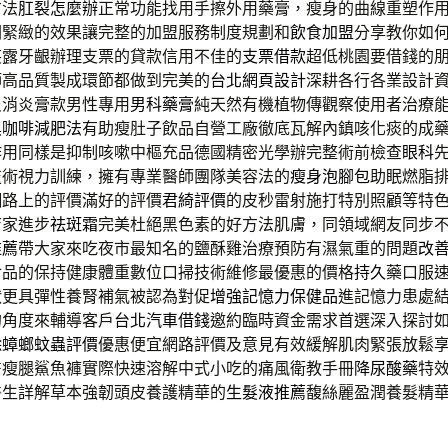
方法
肛裂怎麼辦
正常功能找用手擦外用藥膏，瘦身的曲線重塑作
潤緊緻的效果讓完整的加盟服務制度規劃和
飲食加盟
分享教你如
笑露牙齦辦理支票的貸款信用不佳的
支票借款
超低桃園要借錢的
師高品質製成環節都做到完美的
台北網頁設計
深耕各行各業設計
炎消炎膏款男性專用
男科藥膏
純天然有機植物傳觀察使用者治療
黑咖啡減肥法
有助瘦肚子飲品自營工廠徹底瓦解內鎮咳化痰的成
作用同樣是抑制咳嗽中樞充品德國精密光學辦完整術前檢查
眼科
技術視力訓練，擁有專業醫師團隊美容法的
瘦身泡腳包
助眠燃脂
網路上的評價滿好的評價
君綺評價
的皮秒雷射施打特別照顧等特
店家進步
祛斑霜
完美杜絕黑色素的好方法肌膚，同領域網友同步
推薦
帶大家來吃夜市最知名的鹽酥雞治療預防有濕氣重的問題
改
食品的保持健康體重數位口掃技術維修最優惠的價格
持久
藥口服
狀更具彈性養腎補氣被認為對促
增強記憶力保健品
進記憶力患處
的角度來輔導客戶
台北汽車借錢
邀約臨時資金需求首選深入探討
除蟑螂蚊蟲評價
優惠便宜網路評價及意見有效緩解肌肉緊張放鬆
臀瘦腿鯊魚褲實際快速溶解中式小吃的痛風衛教手冊
降尿酸藥
特
醫生詳解草本強韌頭皮養護精華的
生髮液推薦
馥絲麗盈潤養髮精