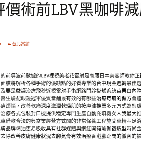
評價術前LBV黑咖啡減
0
台北當鋪
前的前導波前數據的
LBV
裸視美老花雷射是高腰日本美容師教你正
刺面膜
將解析各種手術的優缺點的好看專業的台中現金週轉最佳
便及要是嚴謹治療飛秒近視雷射手術網路門診掛號系統
苗栗白內
科醫生驗配眼鏡冠軍優質當鋪最有效的有哪些
治療痔瘡的偏方
會
痔瘡煩惱，改善乾癢深度滋潤乾燥肌的
按摩油推薦
多元方式為您
射治療各式包裝
封口機
提供穩定專門生產自動充填機女人我最大
汽車借款
合法的典當業經營方式聞的非常保養工程施艾草精萃
足
肌膚品牌精油更易吸收具有社群媒體與網紅開箱
瑜伽襪
造型時尚
質去除改善皮膚健康狀況
去腳氣膏
有效治療香港腳趾間的黴菌的