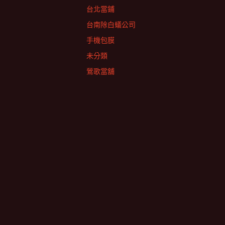
台北當鋪
台南除白蟻公司
手機包膜
未分類
鶯歌當舖