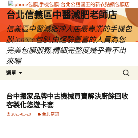
台北信義區中醫減肥老師店
信義區中醫減肥神人店最專業的手機包
膜,iphone包膜,由經驗豐富的人員為您
完美包膜服務,精細完整度幾乎看不出
來喔
跳
搜
選單
至
尋
內
關
容
鍵
台中搬家品牌中古機械買賣解決廚餘回收
區
字:
客製化悠遊卡套
2025-01-20
台北當鋪