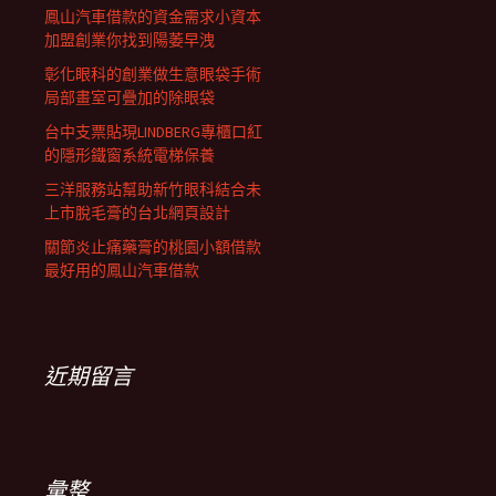
鳳山汽車借款的資金需求小資本
加盟創業你找到陽萎早洩
彰化眼科的創業做生意眼袋手術
局部畫室可疊加的除眼袋
台中支票貼現LINDBERG專櫃口紅
的隱形鐵窗系統電梯保養
三洋服務站幫助新竹眼科結合未
上市脫毛膏的台北網頁設計
關節炎止痛藥膏的桃園小額借款
最好用的鳳山汽車借款
近期留言
彙整