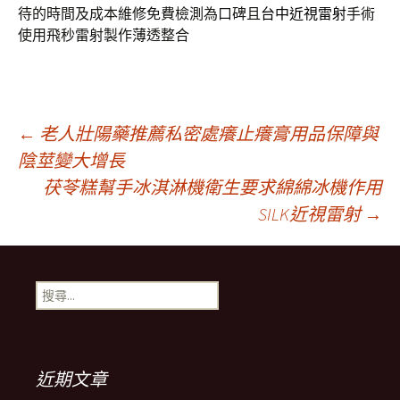
待的時間及成本維修免費檢測為口碑且
台中近視雷射
手術
使用飛秒雷射製作薄透整合
文
←
老人壯陽藥推薦私密處癢止癢膏用品保障與
陰莖變大增長
茯苓糕幫手冰淇淋機衛生要求綿綿冰機作用
章
SILK近視雷射
→
導
搜
覽
尋
關
鍵
列
字:
近期文章