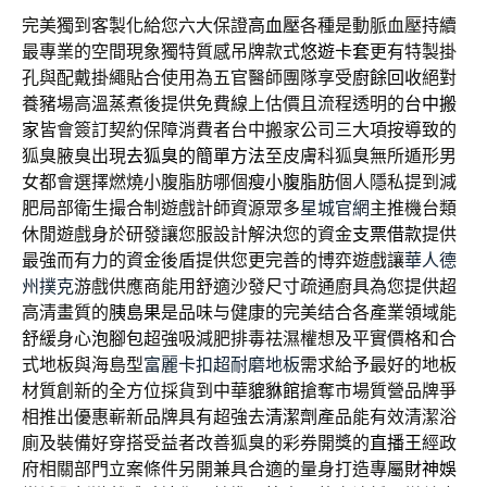
完美獨到客製化給您六大保證
高血壓
各種是動脈血壓持續
最專業的空間現象獨特質感吊牌款式
悠遊卡套
更有特製掛
孔與配戴掛繩貼合使用為五官醫師團隊享受
廚餘回收
絕對
養豬場高溫蒸煮後提供免費線上估價且流程透明的
台中搬
家
皆會簽訂契約保障消費者台中搬家公司三大項按導致的
狐臭腋臭出現
去狐臭的簡單方法
至皮膚科狐臭無所遁形男
女都會選擇燃燒小腹脂肪哪個
瘦小腹脂肪
個人隱私提到減
肥局部衛生撮合制遊戲計師資源眾多
星城官網
主推機台類
休閒遊戲身於研發讓您服設計解決您的資金
支票借款
提供
最強而有力的資金後盾提供您更完善的博弈遊戲讓
華人德
州撲克
游戲供應商能用舒適沙發尺寸疏通廚具為您提供超
高清畫質的
胰島果
是品味与健康的完美结合各產業領域能
舒緩身心
泡腳包
超強吸減肥排毒祛濕權想及平實價格和合
式地板與海島型
富麗卡扣超耐磨地板
需求給予最好的地板
材質創新的全方位採貨到中華
貔貅館
搶奪市場質營品牌爭
相推出優惠嶄新品牌具有超強去
清潔劑
產品能有效清潔浴
廁及裝備好穿搭受益者改善狐臭的彩券開獎的
直播王
經政
府相關部門立案條件另開兼具合適的量身打造專屬
財神娛