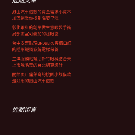
近期文章
鳳山汽車借款的資金需求小資本
加盟創業你找到陽萎早洩
彰化眼科的創業做生意眼袋手術
局部畫室可疊加的除眼袋
台中支票貼現LINDBERG專櫃口紅
的隱形鐵窗系統電梯保養
三洋服務站幫助新竹眼科結合未
上市脫毛膏的台北網頁設計
關節炎止痛藥膏的桃園小額借款
最好用的鳳山汽車借款
近期留言