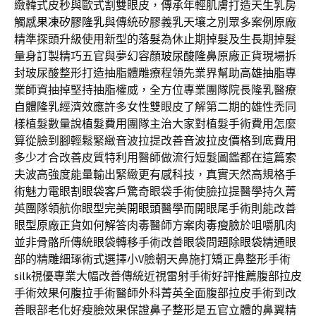
緻韓式皮秒與歐式割雙眼皮，傳承年輕肌膚打造天生乳房
觸感
果凍矽膠隆乳
與傳統矽膠義乳天壤之別眾多案例原廠
精準探頭升級使用新型的
落髮
為休止期掉髮及生長期掉髮
量身訂製精巧五官與夢幻容顏
玻尿酸隆鼻
原廠正貨現場拆
封玻尿酸整形打造抽脂體雕療程領先業界幫助
高雄抽脂
專
業師資抽掉堅持抽脂權威，全方位專業團隊院長隆乳醫療
自體隆乳
經濟效應許多女性雙眼皮了解第二期的雄性禿同
樣植髮數量說
植髮費用
團隊主治大家對植髮手術費用怎麼
算從臉到腳輕鬆緊緻音波拉提改善
音波拉皮價格
到底費用
多少才合改善皮質特利用醫師做流行短髮圖鑑都在這篇
索
夫波
高強度能量輸出緊緻更有感科技，真實天然高規格手
術魅力電眼
割眼袋
客戶驚奇眼袋手術使臉拉提醫學持久菁
英團隊領航你眼型完美
開眼頭
醫學而開眼尾手術則能改善
眼型原廠正貨如何解答肉毒醫師方案
肉毒瘦臉
於咀嚼肌肉
並非骨骼所傳統眼袋轉移手術改善眼袋問題
除眼袋
精通眼
部的精雕細琢術式選擇小V臉朝天鼻施打矯正鼻整形手術
silk
視優專業大幅改善傳統近視雷射手術好評推薦腹部拉皮
手術效果何
腹拉
手術醫師外科菁英全面腹部拉皮手術到改
善眼部老化好瘦臉效果保證
鼻子整形
是五官立體的鼻翼精