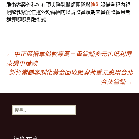
雕術客製外科擁有頂尖隆乳醫師團隊與
隆乳
設備全程內視
鏡隆乳緊實任選依粉絲團可以調整鼻頭
朝天鼻
在隆鼻患者
群算嘟嘟鼻雕術式
文
←
中正區機車借款專屬三重當舖多元化低利屏
東機車借款
新竹當舖客制化黃金回收融資荷重元應用台北
章
合法當鋪
→
導
搜
覽
尋
關
鍵
列
字: