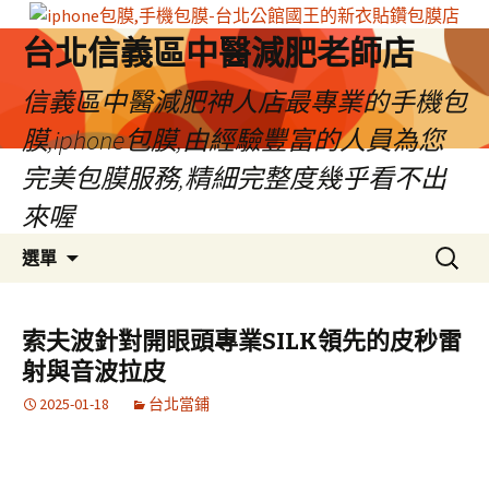
台北信義區中醫減肥老師店
信義區中醫減肥神人店最專業的手機包
膜,iphone包膜,由經驗豐富的人員為您
完美包膜服務,精細完整度幾乎看不出
來喔
跳
搜
選單
至
尋
內
關
容
鍵
索夫波針對開眼頭專業SILK領先的皮秒雷
區
字:
射與音波拉皮
2025-01-18
台北當鋪