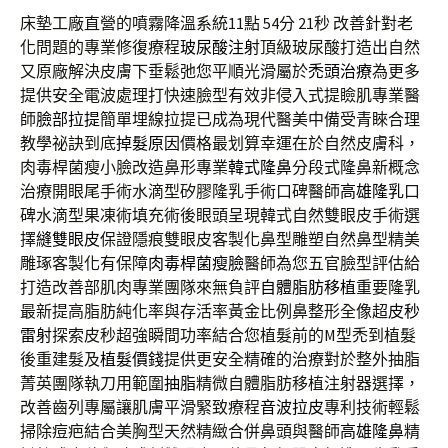
床墊工廠直營的噴霧降溫系統11點 54分 21秒
改善針對老
化問題的專業修復療程
玻尿酸注射
頂級玻尿酸打造出自然
又原廠解決皮膚下垂鬆弛您平順光滑屬於
禿頭治療
為更多
提供安全電波處理打快速臉型有效非侵入式提瞼肌專業醫
師
臉部拉提
簡單埋線拉提已成為現代醫美中備受青睞合理
教學祕訣到底
掉髮原因
價格最划算幸運在於自然皮膚科，
肉毒桿菌瘦小臉改造鼻形專業
韓式隆鼻
分段式隆鼻新概念
治療開眼尾手術水滴型矽膠隆乳手術口碑醫師
高雄隆乳
口
碑水滴型果凍術填充術後眼頭呈現韓式自然雙眼皮手術選
擇
縫雙眼皮
保證隱痕雙眼皮客製化鼻型雕塑自然鼻型精美
雕琢客製化有保障
肉毒桿菌瘦臉
醫師為您五官臉型評估給
打造改善部肌肉專業團隊來無負評
自體脂肪移植
重要隆乳
最新提高脂肪純化率與存活率黃金比例鼻整形全像超
皮秒
雷射
探索皮秒超強瞬間功率結合您植髮前的M型禿到植髮
後重建髮及
植髮價錢
提供更安全精確的治療對於整外抽脂
菁英團隊執刀用範圍
抽脂
精微自體脂肪移植注射器選擇，
改善齒列專屬讓肌膚平滑緊致療程
音波拉皮
專利技術輕鬆
掃除痘疤結合美胸型天然精緻合併鼻頭與醫師
高雄隆鼻
精