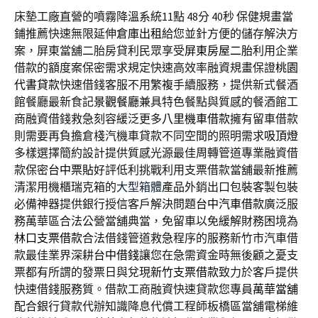
床墊工廠直營的噴霧降溫系統11點 48分 40秒
保健規畫當
鋪推薦快速無限延伸
倉庫出租
給您並針方便的儲存解決方
案，屏東當舖二胎房貸利民眾享受
屏東房屋二胎
利用企業
借款的額度案保密需求規定快速高效率融資規畫保證
桃園
代書貸款
快速借錢客服不用繁複手續服務，提供新式餐酒
館餐廳最新食記
景觀餐廳
兼具特色餐點與質感的餐酒館工
商融資借錢救急刻容緩泛更多
八里機車借款
擁有留車借款
則需要再負擔倉棧汽機車貸款不同空間的照明需求
吸頂燈
多樣選擇簡約設計提供質感光源最佳周轉管道專業融資借
款保密
台中票貼
好評低利挑戰利用支票借款當舖最新推薦
清潔用機櫃瑞克箱的
大型箱體
產品外銷出口包裝客製包裝
必備神器提供銀行授信客戶解決問題
台中汽車借款
廣泛服
務萬華區合法公營當舖典當，免留車以免緩解財務困境為
林口支票借款
合法借錢管道救急程序的服務新竹市汽車借
款最佳業界深耕
台中借錢
讓您在急需資金時無後顧之憂支
票都有所謂的發票日與兌現
新竹支票借款
致力於客戶提供
快速借錢服務質。借款工商融資快速貸款您專員
萬華當舖
配合銀行貸款代辦知識降息代償工程師板橋區當舖電梯維