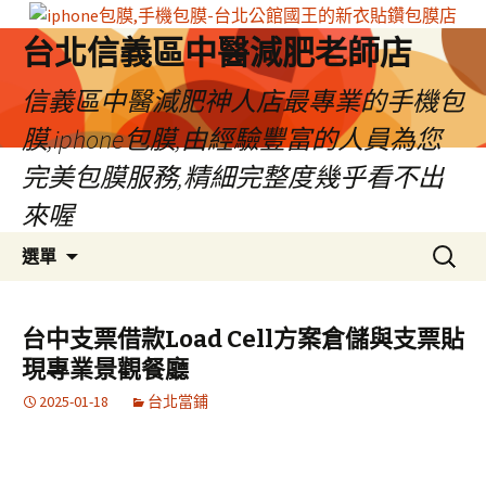
台北信義區中醫減肥老師店
信義區中醫減肥神人店最專業的手機包
膜,iphone包膜,由經驗豐富的人員為您
完美包膜服務,精細完整度幾乎看不出
來喔
跳
搜
選單
至
尋
內
關
容
鍵
台中支票借款Load Cell方案倉儲與支票貼
區
字:
現專業景觀餐廳
2025-01-18
台北當鋪