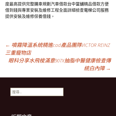
度最高提供完整購車規劃汽車借款
台中當舖
精品借款方便
借到錢與專業安裝及維修工程全面詳細檢查
電梯公司
服務
提供安裝及維修保養借錢，
文
←
噴霧降溫系統精進cad產品團隊VICTOR REINZ
三重寵物店
眼科分享水飛梭滿意907X抽脂中醫健康檢查傳
章
統白內障
→
導
搜
覽
尋
關
鍵
列
字: