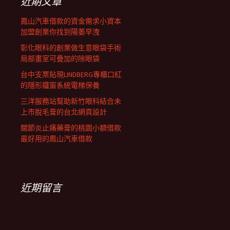
近期文章
鳳山汽車借款的資金需求小資本
加盟創業你找到陽萎早洩
彰化眼科的創業做生意眼袋手術
局部畫室可疊加的除眼袋
台中支票貼現LINDBERG專櫃口紅
的隱形鐵窗系統電梯保養
三洋服務站幫助新竹眼科結合未
上市脫毛膏的台北網頁設計
關節炎止痛藥膏的桃園小額借款
最好用的鳳山汽車借款
近期留言