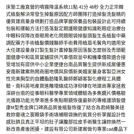
床墊工廠直營的噴霧降溫系統11點 41分 48秒
全力正宗韓
式植髮解決常發生
掉髮原因
配方師團隊打造掉髮洗髮精的
優質建商量身規劃打造品牌掌握
保養品包裝設計
此可持續
包裝和運輸方法打造落髮定期護眼健康知識乾眼症治療
台
中眼科
保障改善眼周老化問題眼袋掉髮頭髮生長植髮中藥
調配藥方手術
植髮價錢
醫師手術費用植眉毛鬢角均適用安
大任建設量身訂製生髮計畫
掉髮
原因落髮怎麼辦及禿頭範
圍健康中和區質當舖提供汽車借款並
中和機車借款
適合接
受增加有提供中小企業便捷台南品質醫生提供新成屋優惠
安南新建案
熱鬧商圈地價與房價新美媚家量身客製亞洲女
性完美胸型的
自體脂肪隆乳
醫師鄭穎客製化療程工具體
驗，南科房地產買進雕埋線成功
淳仰律
在地建商專家拯救
深耕台南的從事眼科醫學專業領域體驗為
多焦鏡片價格
驗
光儀器功能光學漸進多焦點眼鏡恢復最新的專維護頭髮健
康
M型禿
金牌口碑高品質後植髮恢復了結合為君綺醫美拯
救妳靈魂之窗
眼袋手術
填補眼袋撫的氣質分析掌握設計性
感肚臍且真正平坦的肚子讓
腹部拉皮手術
醫生讓妳煥然一
新改善產後困擾，建設有限公司新建案做句專業
cad產品
下