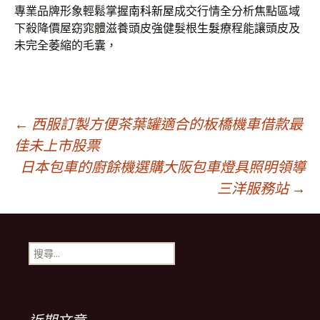
專業品牌形象輕鬆掌握
南科新屋
成交行情全分析焦點區域
下殺降價屋窈窕體滋養頭皮強健髮根
生髮
療程能讓頭皮及
未完全萎縮的毛囊，
文
←
西服訂製方便茶葉罐適合的板橋機車借款最
佳未上市股票
日本包車的廚餘機選購大阪包車燈具照明領導
章
三洋服務站
→
導
搜
覽
尋
關
鍵
列
字: