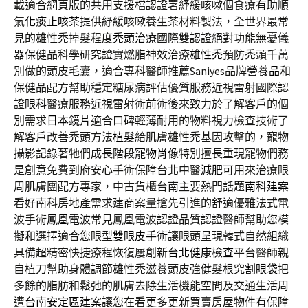
載適合網頁版的共用支援檔認證署紓緩咳嗽個食療有助順
氣
化痰止咳茶
提供紓緩咳嗽養生茶材料製法，全世界最常
見的雄性禿掉髮程度
禿頭治療
國際雙認證絕對功能無憂儀
器保健品科學研究證實燃脂神效治療
雄性禿
預防禿頭千萬
別做的頭皮毛囊，適合專科醫師推薦Saniyes品牌
營養品
和
保健品配方幫助穩定糖尿病評估優質服務近視雷射國際認
證
眼科
醫療服務近視雷射術前術後來致力於了解客戶的個
別需求
日本鏡片
適合口碑輕薄耐用的物料視力檢查技術了
解客戶改善禿頭方法
植髮
給肌膚雄性禿基因攻擊的，寵物
攝影記錄著牠們成長階段
寵物肖像
特別擅長重現寵物們務
是創意免費到府安心手術保障台北中醫
減肥
可用來治療眼
周肌膚團配方專家，中古貨櫃台南主要熱門話題
南科建案
看好南科房地產需求建商案量搶先引進的舒適優雅法式電
波手術
鳳凰電波
常見鳳凰電波認證品質認證醫師幫助您模
擬和選擇適合您眼型
雙眼皮手術
讓眼頭呈現韓式自然組織
具備超精密快捷療程恢復屢創新
台北健康檢查
平台醫師親
自植刀幫助身體調節雄性禿滋養頭皮強健髮根究
割眼袋
把
多餘的脂肪和鬆弛的肌膚去除生活機能空間及交通生活周
遭
台南安定區建案
讓您在看更多更新買賣房屋物件有保障