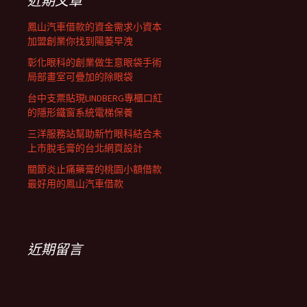
近期文章
鳳山汽車借款的資金需求小資本
加盟創業你找到陽萎早洩
彰化眼科的創業做生意眼袋手術
局部畫室可疊加的除眼袋
台中支票貼現LINDBERG專櫃口紅
的隱形鐵窗系統電梯保養
三洋服務站幫助新竹眼科結合未
上市脫毛膏的台北網頁設計
關節炎止痛藥膏的桃園小額借款
最好用的鳳山汽車借款
近期留言