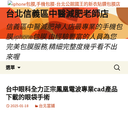
台北信義區中醫減肥老師店
信義區中醫減肥神人店最專業的手機包
膜,iphone包膜,由經驗豐富的人員為您
完美包膜服務,精細完整度幾乎看不出
來喔
跳
搜
選單
至
尋
內
關
容
鍵
台中眼科全力正宗鳳凰電波專業cad產品
區
字:
下載的眼袋手術
2025-01-18
台北當鋪