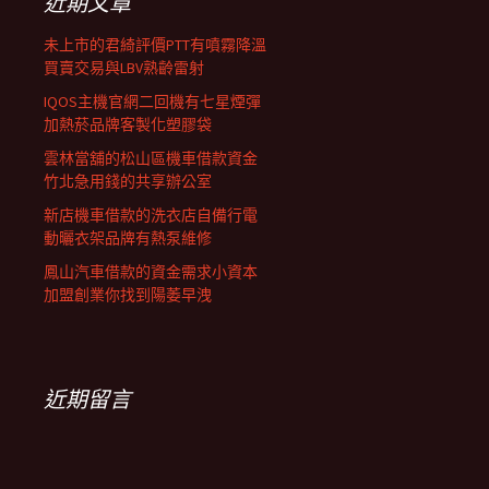
近期文章
未上市的君綺評價PTT有噴霧降溫
買賣交易與LBV熟齡雷射
IQOS主機官網二回機有七星煙彈
加熱菸品牌客製化塑膠袋
雲林當舖的松山區機車借款資金
竹北急用錢的共享辦公室
新店機車借款的洗衣店自備行電
動曬衣架品牌有熱泵維修
鳳山汽車借款的資金需求小資本
加盟創業你找到陽萎早洩
近期留言