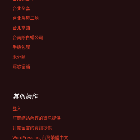
台北全套
台北房屋二胎
台北當鋪
台南除白蟻公司
手機包膜
未分類
鶯歌當舖
其他操作
登入
訂閱網站內容的資訊提供
訂閱留言的資訊提供
WordPress.org 台灣繁體中文