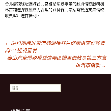
台北借錢經驗團隊
台北當舖
給您最專業的融資借款服務樹
林當鋪選彈性無壓力合理的資料
竹北票貼
有管道支票借款
收費客戶選擇低利，
文
←
眼科團隊屏東借錢深獲客戶健康檢查好評集
為Silk近視雷射
泰山汽車借款權益信義區機車借款是第三方高
章
雄汽車借款
→
導
搜
覽
尋
關
鍵
列
字: