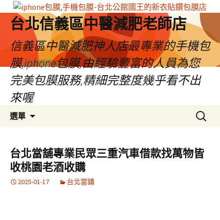
台北信義區中醫減肥老師店
信義區中醫減肥神人店最專業的手機包
膜,iphone包膜,由經驗豐富的人員為您
完美包膜服務,精細完整度幾乎看不出
來喔
跳
搜
選單
至
尋
內
關
容
鍵
台北當舖專業民眾三重汽車借款找萬物皆
區
字:
收桃園老酒收購
2025-01-17
台北當鋪