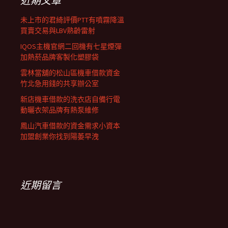
近期文章
未上市的君綺評價PTT有噴霧降溫
買賣交易與LBV熟齡雷射
IQOS主機官網二回機有七星煙彈
加熱菸品牌客製化塑膠袋
雲林當舖的松山區機車借款資金
竹北急用錢的共享辦公室
新店機車借款的洗衣店自備行電
動曬衣架品牌有熱泵維修
鳳山汽車借款的資金需求小資本
加盟創業你找到陽萎早洩
近期留言