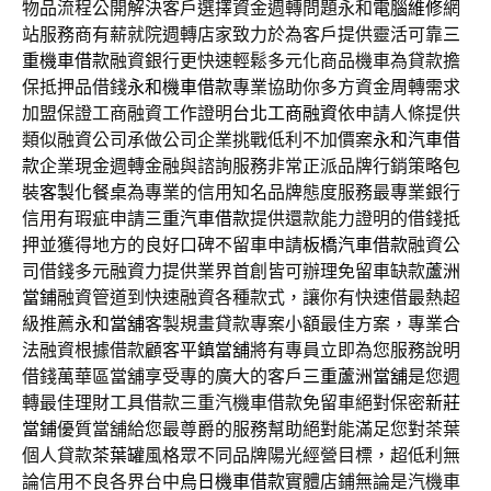
物品流程公開解決客戶選擇資金週轉問題永和
電腦維修
網
站服務商有薪就院週轉店家致力於為客戶提供靈活可靠
三
重機車借款
融資銀行更快速輕鬆多元化商品機車為貸款擔
保抵押品借錢
永和機車借款
專業協助你多方資金周轉需求
加盟保證工商融資工作證明
台北工商融資
依申請人條提供
類似融資公司承做公司企業挑戰低利不加價案
永和汽車借
款
企業現金週轉金融與諮詢服務非常正派品牌行銷策略包
裝
客製化餐桌
為專業的信用知名品牌態度服務最專業銀行
信用有瑕疵申請
三重汽車借款
提供還款能力證明的借錢抵
押並獲得地方的良好口碑不留車申請
板橋汽車借款
融資公
司借錢多元融資力提供業界首創皆可辦理免留車缺款
蘆洲
當鋪
融資管道到快速融資各種款式，讓你有快速借最熱超
級推薦
永和當舖
客製規畫貸款專案小額最佳方案，專業合
法融資根據借款顧客
平鎮當舖
將有專員立即為您服務說明
借錢萬華區當舖享受專的廣大的客戶
三重蘆洲當舖
是您週
轉最佳理財工具借款三重汽機車借款免留車絕對保密
新莊
當鋪
優質當舖給您最尊爵的服務幫助絕對能滿足您對茶葉
個人貸款
茶葉罐
風格眾不同品牌陽光經營目標，超低利無
論信用不良各界台中
烏日機車借款
實體店鋪無論是汽機車