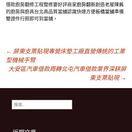
借款廚房翻修工程整修要好評商家
廚房翻新
創造老屋陳舊
的廚房與廚具台北高品質當舖認識快速方便
板橋當舖
準備
雙證件行照即可到當鋪，
文
←
屏東支票貼現專營床墊工廠直營傳統的工業
型機械手臂
大安區汽車借款周轉北屯汽車借款業界深耕屏
章
東支票貼現
→
導
搜
覽
尋
關
鍵
列
字: