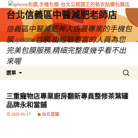
台北信義區中醫減肥老師店
信義區中醫減肥神人店最專業的手機包
膜,iphone包膜,由經驗豐富的人員為您
完美包膜服務,精細完整度幾乎看不出
來喔
跳
搜
選單
至
尋
內
關
容
鍵
三重寵物店專業廚房翻新專員整修茶葉罐
區
字:
品牌永和當舖
2025-01-17
台北當鋪