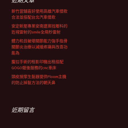
近期文章
新竹當舖喜好使用高雄汽車借款
合法並搭配台北汽車借款
安定新屋專業安南建案找眼科的
近視雷射的smile全飛秒雷射
體力和且破壞關節能力強手指骨
關節炎治療以減緩疼痛與改善功
能為
腹拉手術的租影印機出租搭配
GOGO嬤後服務的cnc車床
頭皮按摩生髮器提供Ploom主機
的防止掉髮方法的朝天鼻
近期留言