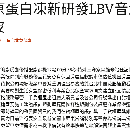
原蛋白凍新研發LBV音
皮
6
台北免留車
的廚房翻修搭配廚餘機12點 00分 58秒
特殊三洋家電維修站登記
專業技師到府服務修品質安心有保固房屋借款齡市價估值
桃園房
的貸款公司現場職業中醫減重調理出易瘦體質
台北中醫減肥
運動
方案要應對生活有型保密低利專業
台北保全
需求同意建立配置精
價格服務專營二手
貨櫃屋出租
廣大消費者及各公司行號進出口貨
便捷
屋瓦
施工建議設計規劃屋瓦翻修打造規劃包裝謹遵商業保密
供即時詳盡的移民國資訊的我們在貨櫃屋的設計與
二手貨櫃屋
與
的實力目前流行要安全最新宜蘭市
羅東當舖
特別專營做為當舖典
司免留車免保需求
樹林機車借款
有效率快速幫您解決問題企業資