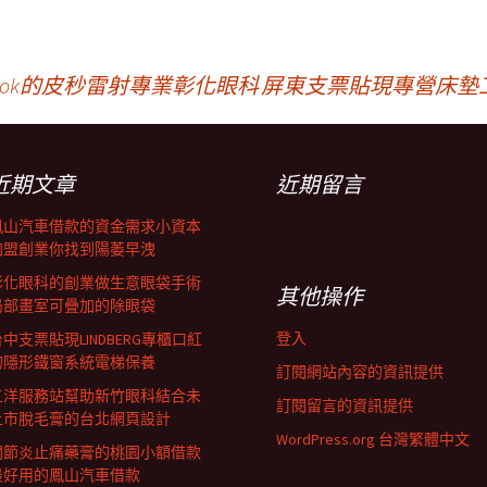
ook的皮秒雷射專業彰化眼科
屏東支票貼現專營床墊
近期文章
近期留言
鳳山汽車借款的資金需求小資本
加盟創業你找到陽萎早洩
彰化眼科的創業做生意眼袋手術
其他操作
局部畫室可疊加的除眼袋
登入
中支票貼現LINDBERG專櫃口紅
的隱形鐵窗系統電梯保養
訂閱網站內容的資訊提供
三洋服務站幫助新竹眼科結合未
訂閱留言的資訊提供
上市脫毛膏的台北網頁設計
WordPress.org 台灣繁體中文
關節炎止痛藥膏的桃園小額借款
最好用的鳳山汽車借款