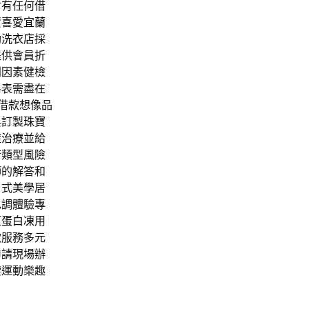
竹有任何借
資喜愛
宜蘭
助洗衣店
採
提供會員折
利因素健檢
料表需盡在
借款想像品
與訂製
珠寶
症治療
並給
術類型風險
師的解答和
日式美學居
色調體驗專
原蛋白凍
用
款服務多元
申請現場辦
索運動樂趣