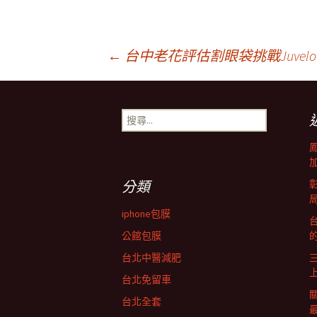
文
←
台中老花評估割眼袋挑戰Juvel
章
搜
尋
導
關
鍵
字:
覽
分類
iphone包膜
台
列
公館包膜
台北中醫減肥
台北免留車
台北全套