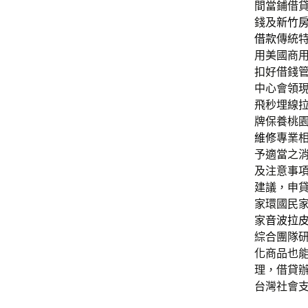
間當鋪借
錢及
新竹
借款
傳統
用美國商
扣好借錢
中心會領
飛秒埋線
牌保養桃
維修
專業
予適當之
及注意事
建議，申
家環國民
家
音波拉
綜合團隊
化商品也
理，借貸辦
台灣社會