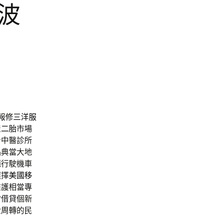
波
報修
三洋服
屋二胎
市場
看中醫診所
品典當大地
櫃行駛機車
選擇
美國移
維護相當專
當借貸個新
金周轉的民