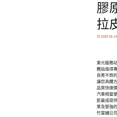
膠
拉
2025-01-1
東元服務站
務站
值得
良莠不齊
讓您具體
品質快速
汽車相當
民
最成提
業及堅強
竹當舖公