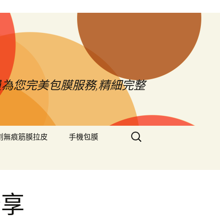
員為您完美包膜服務,精細完整
搜
創無痕筋膜拉皮
手機包膜
尋
關
鍵
字:
分享