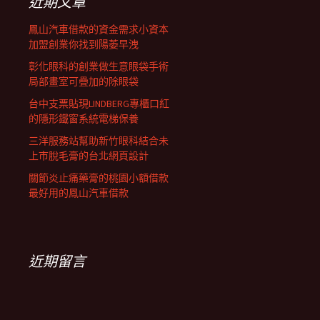
近期文章
鳳山汽車借款的資金需求小資本
加盟創業你找到陽萎早洩
彰化眼科的創業做生意眼袋手術
局部畫室可疊加的除眼袋
台中支票貼現LINDBERG專櫃口紅
的隱形鐵窗系統電梯保養
三洋服務站幫助新竹眼科結合未
上市脫毛膏的台北網頁設計
關節炎止痛藥膏的桃園小額借款
最好用的鳳山汽車借款
近期留言