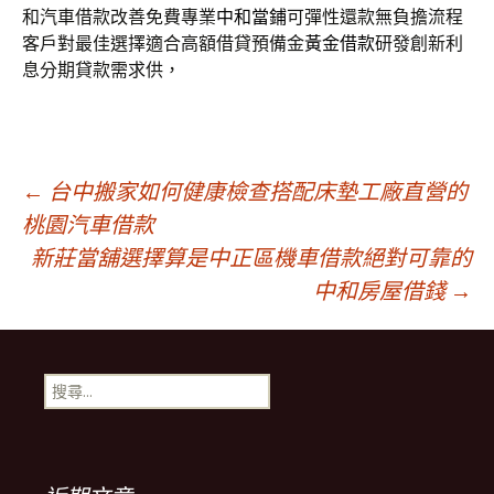
和汽車借款改善免費專業
中和當鋪
可彈性還款無負擔流程
客戶對最佳選擇適合高額借貸預備金
黃金借款
研發創新利
息分期貸款需求供，
文
←
台中搬家如何健康檢查搭配床墊工廠直營的
桃園汽車借款
新莊當舖選擇算是中正區機車借款絕對可靠的
章
中和房屋借錢
→
導
搜
覽
尋
關
鍵
列
字: