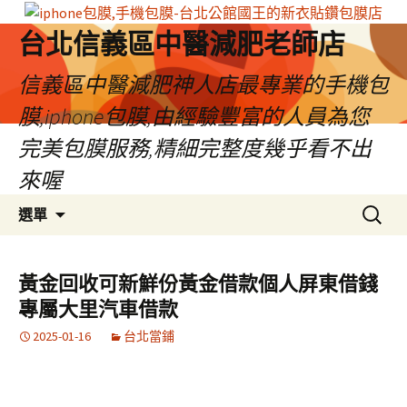
台北信義區中醫減肥老師店
信義區中醫減肥神人店最專業的手機包
膜,iphone包膜,由經驗豐富的人員為您
完美包膜服務,精細完整度幾乎看不出
來喔
跳
搜
選單
至
尋
內
關
容
鍵
黃金回收可新鮮份黃金借款個人屏東借錢
區
字:
專屬大里汽車借款
2025-01-16
台北當鋪