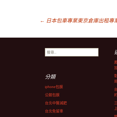
文
←
日本包車專業東京倉庫出租專業非石
章
搜
導
尋
關
鍵
覽
字:
分類
列
iphone包膜
台
公館包膜
台北中醫減肥
台北免留車