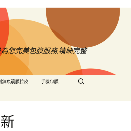
員為您完美包膜服務,精細完整
搜
創無痕筋膜拉皮
手機包膜
尋
關
鍵
字:
足新