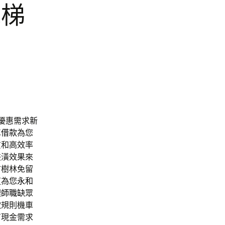
電梯
優惠需求
新
車借款
為您
質和高效率
裝潢效果來
市樹林免留
道為您
永和
理師職缺
眾
款
規則機車
有現金需求