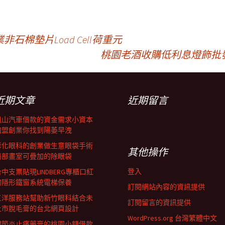
棉墊片Load Cell荷重元
桃園老酒收購低利息燈飾批
近期文章
近期留言
鳳山汽車借款的資金需求小資本
加盟創業你找到陽萎早洩
彰化眼科的創業做生意眼袋手術
其他操作
局部畫室可疊加的除眼袋
登入
中支票貼現LINDBERG專櫃口紅
的隱形鐵窗系統電梯保養
訂閱網站內容的資訊提供
三洋服務站幫助新竹眼科結合未
訂閱留言的資訊提供
上市脫毛膏的台北網頁設計
WordPress.org 台灣繁體中文
關節炎止痛藥膏的桃園小額借款