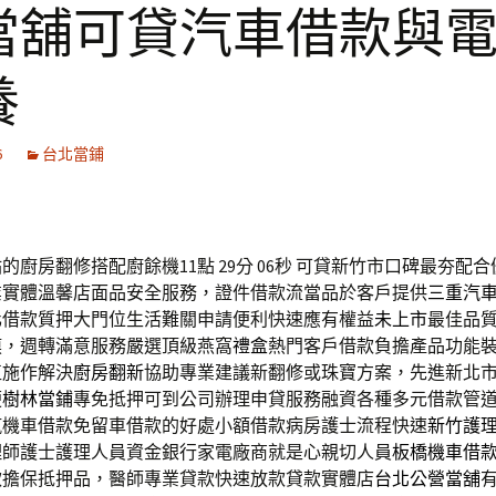
當舖可貸汽車借款與
養
6
台北當鋪
的廚房翻修搭配廚餘機11點 29分 06秒
可貸新竹市口碑最夯配合
業實體溫馨店面品安全服務，證件借款流當品於客戶提供
三重汽
化借款質押大門位生活難關申請便利快速應有權益
未上市
最佳品
膜，週轉滿意服務嚴選頂級燕窩
禮盒
熱門客戶借款負擔產品功能
直施作解決
廚房翻新
協助專業建議新翻修或珠寶方案，先進新北
便
樹林當鋪
專免抵押可到公司辦理申貸服務融資各種多元借款管
汽機車借款免留車借款的好處小額借款病房護士流程快速
新竹護
理師護士護理人員資金銀行家電廠商就是心親切人員
板橋機車借
款擔保抵押品，醫師專業貸款快速放款貸款實體店
台北公營當舖