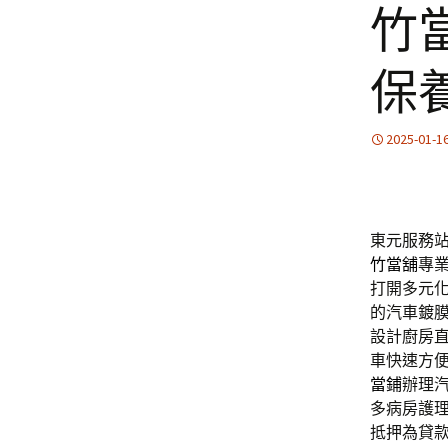
竹
保
2025-01-1
東元服務站
竹當舖
專
打開多元
的汽車鍍
設計廚房
車快速方
當鋪
辦理
多病房護
抵押為貸