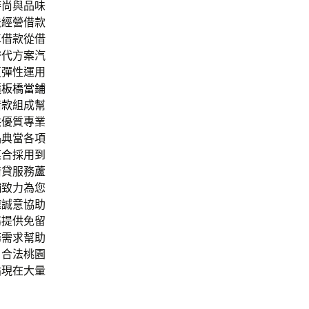
時尚與品味
法經營借款
車借款從借
替代方案汽
更彈性運用
隨
板橋當鋪
借款
組成幫
供優質專業
品典當各項
媒合採用到
借貸服務
蘆
舖
致力為您
速誠意協助
屬提供免留
務需求幫助
，合法桃園
貼現在大量