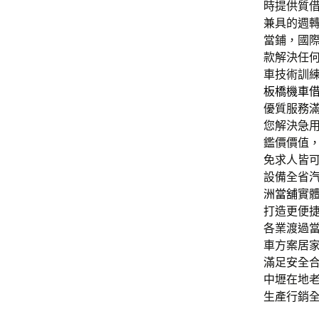
時提供質
兼具的週
當鋪，國
款解決任
車技術訓
板橋機車
優質服務
您解決急
鑑價價值
免求人皆
設備全省
洲當舖
實
打造更便
各業渡過
車方案居
滿足安全
中壢在地
生產行銷