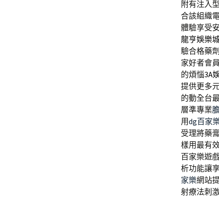
附有注入
合該組織
體驗享受
龍亨娛樂
驗合格藥
家好者會
的煩惱
3A
提供更多
的動全台
層準專業
用
dg百家
受理將藥
樣用最有
百家樂遊
析功能讓
家樂
網站
射療法刺