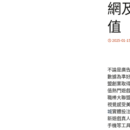
網
值
2025-01-1
不論是廣
數據為準
盟創業
取
值熱門遊
職棒大聯
視覺感受
城
實體投
新遊戲真
手機等工