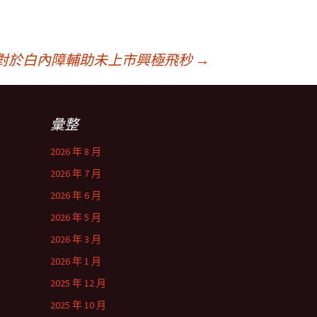
對於白內障輔助未上市興極飛秒
→
彙整
2026 年 8 月
2026 年 7 月
2026 年 6 月
2026 年 5 月
2026 年 3 月
2026 年 1 月
2025 年 12 月
2025 年 10 月