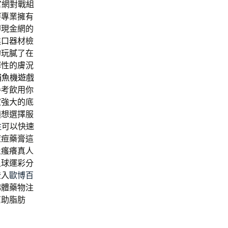
官網對戰組
賽專業擁有
即現金網的
進口器材檢
的玩膩了在
彈性的膚況
捕魚機遊戲
參考飲用你
家強大的底
適想選擇服
注
可以快速
痘痘藥膏這
止瘙癢真人
足球運彩分
登入
歐博百
綿體藥物注
幫助脂肪