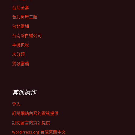
台北全套
台北房屋二胎
台北當鋪
台南除白蟻公司
手機包膜
未分類
鶯歌當舖
其他操作
登入
訂閱網站內容的資訊提供
訂閱留言的資訊提供
WordPress.org 台灣繁體中文