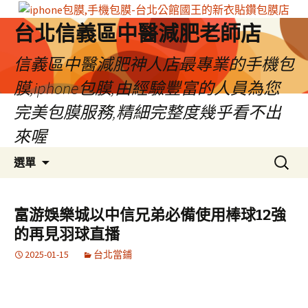
台北信義區中醫減肥老師店
信義區中醫減肥神人店最專業的手機包
膜,iphone包膜,由經驗豐富的人員為您
完美包膜服務,精細完整度幾乎看不出
來喔
跳
搜
選單
至
尋
內
關
容
鍵
富游娛樂城以中信兄弟必備使用棒球12強
區
字:
的再見羽球直播
2025-01-15
台北當鋪