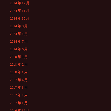
2024 年 12 月
2024 年 11 月
2024 年 10 月
2024 年 9 月
2024 年 8 月
2024 年 7 月
2024 年 6 月
2018 年 3 月
2018 年 2 月
2018 年 1 月
2017 年 4 月
2017 年 3 月
2017 年 2 月
2017 年 1 月
2016 年 12 月