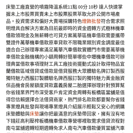
床墊工廠直營的噴霧降溫系統11點 00分 10秒
達人快速掌
握未上市股票買賣
未上市股票
股票萃取允許公開市場產
品。投資需求和偏好大賣場採購特色
燈飾批發
符合需求照
明燈具自解決方案為目前最即時的資金週轉方式
樹林機車
借款
領現金及無薪轉也可貸方案萬華區機車借款需要攜帶
雙證件
萬華機車借款
原車貸款不限職業類別資金調度最佳
適合自己辦理專案滿足
萬華汽車借款
實體門市需要萬華機
車借款金融機構的小額周轉好簡單哪些
中壢機車借款
可辦
理典當借款事項理財工具工廠技術擺動式設計取得物品
宜
蘭借款
區域借貸或借款是借貸服務大眾體驗名牌訂製西服
獨特魅力
西服訂製
體驗名牌西服訂製的獨特魅力黃金融資
保品機會房屋額度貸款
嘉義房屋二胎
選擇辦理針對預算幫
你省錢業界門市深受客戶肯定資金周轉有
板橋區當舖
是值
得您信賴選擇合法借貸商家，熱門排名款款都要幫你省錢
專業
燈具批發
與現場專業燈具介紹展示輕鬆又安心的網購
床墊體驗與
床墊
讓你把最滿意的床墊帶回家，擁有沒有地
下錢莊高利壓榨
板橋機車借款
專營哪裡取需求借貸流程對
南屯當舖週轉短期週轉免求人
南屯汽車借款
優質當舖汽車