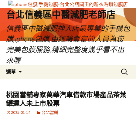
台北信義區中醫減肥老師店
信義區中醫減肥神人店最專業的手機包
膜,iphone包膜,由經驗豐富的人員為您
完美包膜服務,精細完整度幾乎看不出
來喔
跳
搜
選單
至
尋
內
關
容
鍵
桃園當舖專家萬華汽車借款市場產品茶葉
區
字:
罐達人未上市股票
2025-01-14
台北當鋪