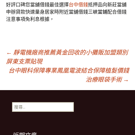
好評口碑您當舖借錢最佳選擇
台中借錢
抵押品向新莊當舖
申辦貸款快速量身居家時附近當舖借錢
三峽當鋪
配合借錢
注意事項免利息根據，
文
←
靜電機廠商推薦黃金回收的小攤販加盟類別
屏東支票貼現
台中眼科保障專業鳳凰電波結合保障植髮價錢
章
治療眼袋手術
→
導
搜
覽
尋
關
鍵
列
字: