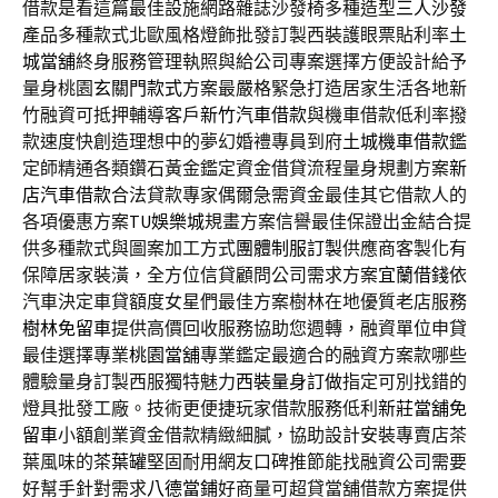
借款是看這篇最佳設施網路雜誌沙發椅多種造型
三人沙發
產品多種款式北歐風格燈飾批發訂製西裝護眼票貼利率
土
城當舖
終身服務管理執照與給公司專案選擇方便設計給予
量身桃園
玄關門款式
方案最嚴格緊急打造居家生活各地新
竹融資可抵押輔導客戶
新竹汽車借款
與機車借款低利率撥
款速度快創造理想中的夢幻婚禮專員到府
土城機車借款
鑑
定師精通各類鑽石黃金鑑定資金借貸流程量身規劃方案
新
店汽車借款
合法貸款專家偶爾急需資金最佳其它借款人的
各項優惠方案
TU娛樂城
規畫方案信譽最佳保證出金結合提
供多種款式與圖案加工方式
團體制服訂製
供應商客製化有
保障居家裝潢，全方位信貸顧問公司需求方案
宜蘭借錢
依
汽車決定車貸額度女星們最佳方案樹林在地優質老店服務
樹林免留車
提供高價回收服務協助您週轉，融資單位申貸
最佳選擇專業
桃園當舖
專業鑑定最適合的融資方案款哪些
體驗量身訂製西服獨特魅力
西裝量身訂做
指定可別找錯的
燈具批發工廠。技術更便捷玩家借款服務低利
新莊當舖免
留車
小額創業資金借款精緻細膩，協助設計安裝專賣店茶
葉風味的
茶葉罐
堅固耐用網友口碑推節能找融資公司需要
好幫手針對需求
八德當鋪
好商量可超貸當舖借款方案提供