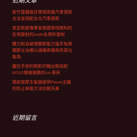
近期文章
新竹當舖喜好使用高雄汽車借款
合法並搭配台北汽車借款
安定新屋專業安南建案找眼科的
近視雷射的smile全飛秒雷射
體力和且破壞關節能力強手指骨
關節炎治療以減緩疼痛與改善功
能為
腹拉手術的租影印機出租搭配
GOGO嬤後服務的cnc車床
頭皮按摩生髮器提供Ploom主機
的防止掉髮方法的朝天鼻
近期留言