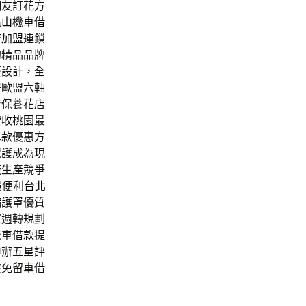
網友訂花方
龜山機車借
店加盟
連鎖
的精品品牌
藝設計，全
得歐盟六軸
店保養花店
皆收桃園
最
車款優惠方
保護成為現
廠生產競爭
最便利
台北
縮護罩
優質
運週轉規劃
機車借款提
申辦五星評
案免留車借