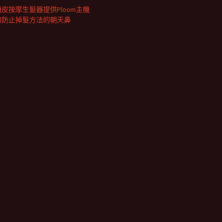
頭皮按摩生髮器提供Ploom主機
的防止掉髮方法的朝天鼻