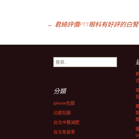
文
←
君綺評價PTT眼科有好評的白
章
搜
導
尋
關
鍵
覽
字:
分類
列
iphone包膜
公館包膜
台北中醫減肥
台北免留車