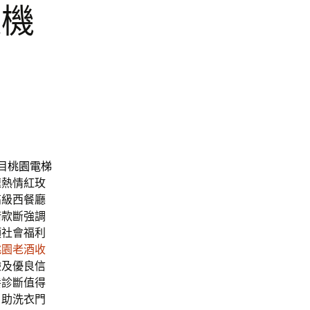
速機
目
桃園電梯
速熱情紅玫
高級西餐廳
借款斷強調
項社會福利
桃園老酒收
驗及優良信
養診斷值得
自助洗衣門