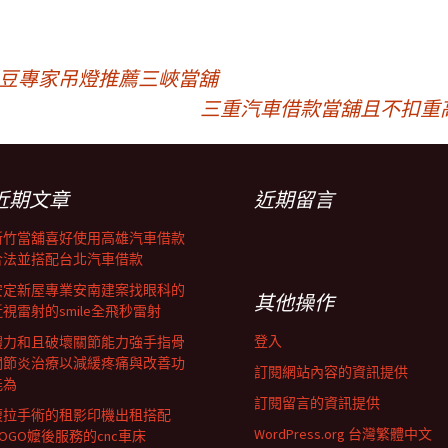
腎豆專家吊燈推薦三峽當舖
三重汽車借款當舖且不扣重
近期文章
近期留言
新竹當舖喜好使用高雄汽車借款
合法並搭配台北汽車借款
安定新屋專業安南建案找眼科的
其他操作
近視雷射的smile全飛秒雷射
登入
體力和且破壞關節能力強手指骨
關節炎治療以減緩疼痛與改善功
訂閱網站內容的資訊提供
能為
訂閱留言的資訊提供
腹拉手術的租影印機出租搭配
WordPress.org 台灣繁體中文
GOGO嬤後服務的cnc車床