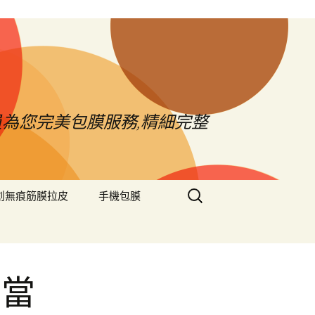
員為您完美包膜服務,精細完整
搜
創無痕筋膜拉皮
手機包膜
尋
關
鍵
字:
區當