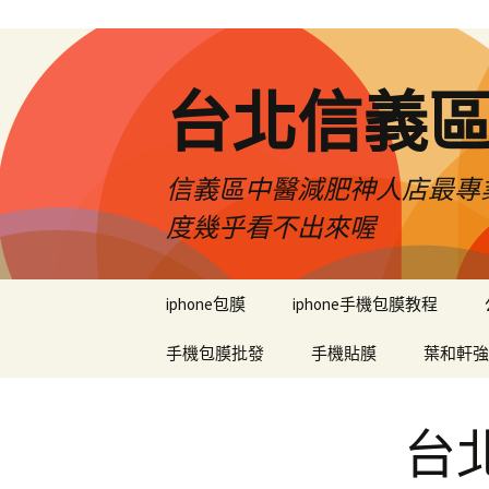
台北信義
信義區中醫減肥神人店最專業
度幾乎看不出來喔
跳
iphone包膜
iphone手機包膜教程
至
內
手機包膜批發
手機貼膜
葉和軒強
容
區
台