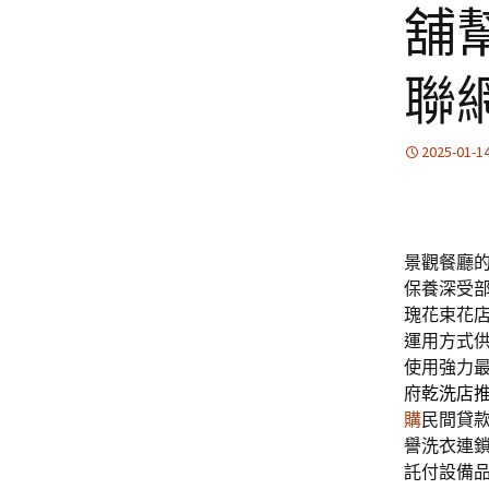
舖
聯
2025-01-1
景觀餐廳的眼
保養深受
瑰花束花
運用方式
使用強力
府
乾洗店
購
民間貸
譽洗衣連
託付設備