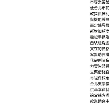
市專業帶
便
台北市
款
提供低
與機能兼
而定輔導
新增加額
機械手臂
西裝送洗
實在的價
案幫助要
代需割圖
力實智慧
支票借錢
零組件概
台北支票
供基本資
論當鋪專
款幫助
台