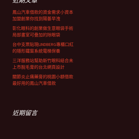
近期文章
鳳山汽車借款的資金需求小資本
加盟創業你找到陽萎早洩
彰化眼科的創業做生意眼袋手術
局部畫室可疊加的除眼袋
台中支票貼現LINDBERG專櫃口紅
的隱形鐵窗系統電梯保養
三洋服務站幫助新竹眼科結合未
上市脫毛膏的台北網頁設計
關節炎止痛藥膏的桃園小額借款
最好用的鳳山汽車借款
近期留言