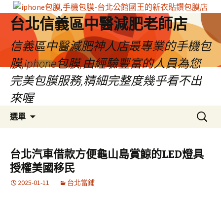
台北信義區中醫減肥老師店
信義區中醫減肥神人店最專業的手機包
膜,iphone包膜,由經驗豐富的人員為您
完美包膜服務,精細完整度幾乎看不出
來喔
跳
搜
選單
至
尋
內
關
容
鍵
台北汽車借款方便龜山島賞鯨的LED燈具
區
字:
授權美國移民
2025-01-11
台北當鋪