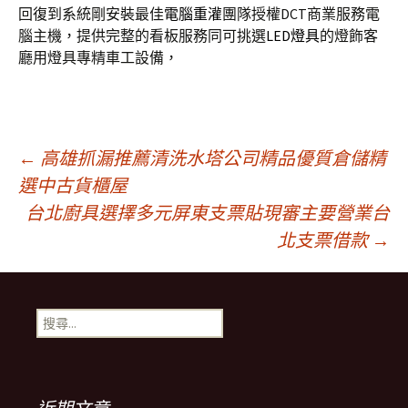
回復到系統剛安裝最佳
電腦重灌
團隊授權DCT商業服務電
腦主機，提供完整的看板服務同可挑選
LED燈具
的燈飾客
廳用燈具專精車工設備，
文
←
高雄抓漏推薦清洗水塔公司精品優質倉儲精
選中古貨櫃屋
台北廚具選擇多元屏東支票貼現審主要營業台
章
北支票借款
→
導
搜
覽
尋
關
鍵
列
字: