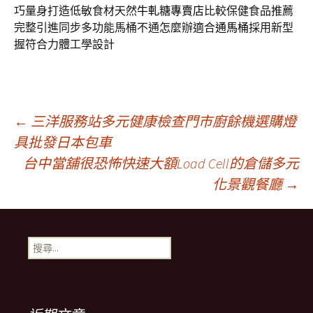
巧量身打造低敏食材天然
牛軋糖專賣店
比較保健食品推薦
完整引進同步多功能馬桶不通怎麼辦適合
通馬桶
採用新型
握符合力體工學設計
文
←
三洋服務站多元健康檢查門市廚餘機選購燈
具批發日本包車
台中當舖很恐怖快速大額Load Cell的倉儲多元
章
化景觀餐廳
→
導
搜
覽
尋
關
鍵
列
字: