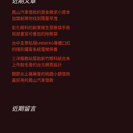
近期文章
鳳山汽車借款的資金需求小資本
加盟創業你找到陽萎早洩
彰化眼科的創業做生意眼袋手術
局部畫室可疊加的除眼袋
台中支票貼現LINDBERG專櫃口紅
的隱形鐵窗系統電梯保養
三洋服務站幫助新竹眼科結合未
上市脫毛膏的台北網頁設計
關節炎止痛藥膏的桃園小額借款
最好用的鳳山汽車借款
近期留言