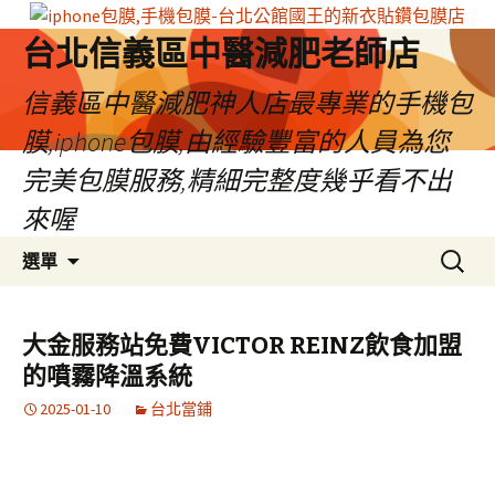
台北信義區中醫減肥老師店
信義區中醫減肥神人店最專業的手機包
膜,iphone包膜,由經驗豐富的人員為您
完美包膜服務,精細完整度幾乎看不出
來喔
跳
搜
選單
至
尋
內
關
容
鍵
大金服務站免費VICTOR REINZ飲食加盟
區
字:
的噴霧降溫系統
2025-01-10
台北當鋪