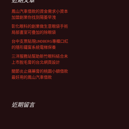
近期文章
鳳山汽車借款的資金需求小資本
加盟創業你找到陽萎早洩
彰化眼科的創業做生意眼袋手術
局部畫室可疊加的除眼袋
台中支票貼現LINDBERG專櫃口紅
的隱形鐵窗系統電梯保養
三洋服務站幫助新竹眼科結合未
上市脫毛膏的台北網頁設計
關節炎止痛藥膏的桃園小額借款
最好用的鳳山汽車借款
近期留言