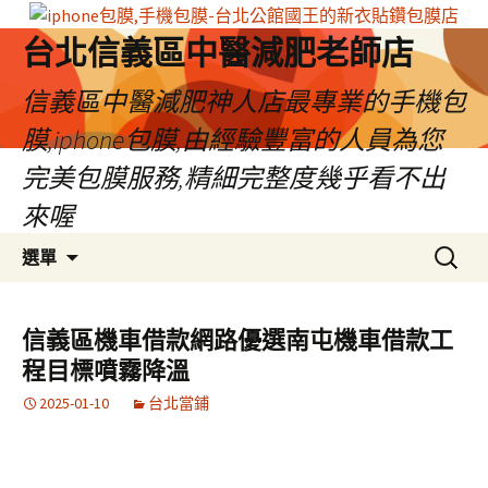
台北信義區中醫減肥老師店
信義區中醫減肥神人店最專業的手機包
膜,iphone包膜,由經驗豐富的人員為您
完美包膜服務,精細完整度幾乎看不出
來喔
跳
搜
選單
至
尋
內
關
容
鍵
信義區機車借款網路優選南屯機車借款工
區
字:
程目標噴霧降溫
2025-01-10
台北當鋪