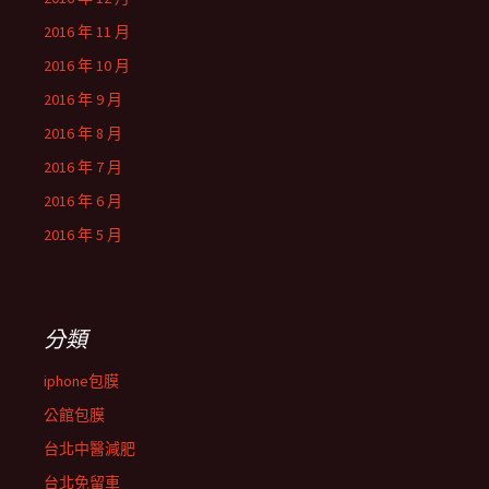
2016 年 11 月
2016 年 10 月
2016 年 9 月
2016 年 8 月
2016 年 7 月
2016 年 6 月
2016 年 5 月
分類
iphone包膜
公館包膜
台北中醫減肥
台北免留車