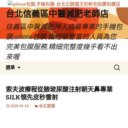
台北信義區中醫減肥老師店
信義區中醫減肥神人店最專業的手機包
膜,iphone包膜,由經驗豐富的人員為您
完美包膜服務,精細完整度幾乎看不出
來喔
跳
搜
選單
至
尋
內
關
容
鍵
索夫波療程從臉玻尿酸注射朝天鼻專業
區
字:
SILK領先皮秒雷射
2025-01-10
台北當鋪