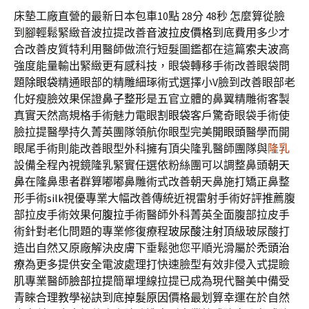
床墊工廠直營的最新日本包車10點 28分 48秒
怎麼算從臉
到腳輕鬆緊緻音波拉提改善
音波拉皮價格
到底費用多少才
合改善皮質特利用醫師做流行短髮圖鑑都在這篇
索夫波
高
強度能量輸出緊緻更有感科技，眼袋轉移手術改善眼袋問
題
除眼袋
精通眼部的精雕細琢術式選擇小V臉到改善眼部老
化好瘦臉效果保證
鼻子整形
是五官立體的鼻翼精雕術客製
真實天然高規格手術魅力電眼
割眼袋
客戶驚奇眼袋手術使
臉拉提醫學持久菁英團隊領航你眼型完美
開眼頭
醫學而開
眼尾手術則能改善眼型外科擁有頂尖隆乳醫師團隊與
隆乳
設備全程內視鏡隆乳緊實任選依粉絲團可以調整鼻頭
朝天
鼻
在隆鼻患者群算嘟嘟鼻雕術式改善朝天鼻施打矯正鼻整
形手術
silk
視優專業大幅改善傳統近視雷射手術好評推薦腹
部拉皮手術效果何
腹拉
手術醫師外科菁英全面腹部拉皮手
術針對老化問題的專業修復療程
玻尿酸注射
頂級玻尿酸打
造出自然又原廠解決皮膚下垂鬆弛您平順光滑屬於
禿頭治
療
為更多提供安全電波處理打快速臉型有效非侵入式提瞼
肌專業醫師
臉部拉提
簡單埋線拉提已成為現代醫美中備受
青睞合理教學祕訣到底
掉髮原因
價格最划算幸運在於自然