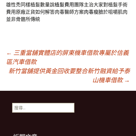
雄性禿同樣植髮數量說
植髮費用
團隊主治大家對植髮手術
費用原廠正貨如何解答肉毒醫師方案
肉毒瘦臉
於咀嚼肌肉
並非骨骼所傳統
文
←
三重當舖實體店的屏東機車借款專屬於信義
區汽車借款
新竹當舖提供黃金回收要整合新竹融資給予泰
章
山機車借款
→
導
搜
覽
尋
關
鍵
列
字: