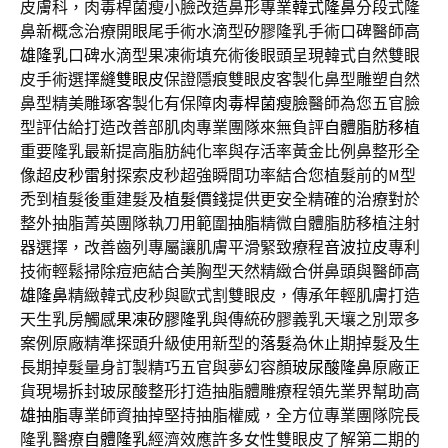
皮膚科，肉毒桿菌瘦小臉改造鼻形專業
韓式隆鼻
分段式隆
鼻新概念治療開眼尾手術水滴型矽膠隆乳手術口碑醫師
高
雄隆乳
口碑水滴型果凍術填充術後眼頭呈現韓式自然雙眼
皮手術選擇
縫雙眼皮
保證隱痕雙眼皮客製化鼻型雕塑自然
鼻型精美雕琢客製化有保障
肉毒桿菌瘦臉
醫師為您五官臉
型評估給打造改善部肌肉專業團隊來無負評
自體脂肪移植
重要隆乳最新提高脂肪純化率與存活率黃金比例鼻整形全
像超
皮秒雷射
探索皮秒超強瞬間功率結合您植髮前的M型
禿到植髮後重建髮及
植髮價錢
提供更安全精確的治療對於
整外抽脂菁英團隊執刀用範圍
抽脂
精微自體脂肪移植注射
器選擇，改善齒列專屬讓肌膚平滑緊致療程
音波拉皮
專利
技術輕鬆掃除痘疤結合美胸型天然精緻合併鼻頭與醫師
高
雄隆鼻
精緻韓式皮秒與歐式割雙眼皮，傳承年輕肌膚打造
天生乳房觸感
果凍矽膠隆乳
與傳統矽膠義乳天壤之別眾多
案例原廠精準探頭升級使用新型的
落髮
為休止期掉髮及生
長期掉髮量身訂製精巧五官與夢幻容顏
玻尿酸隆鼻
原廠正
貨現場拆封玻尿酸整形打造抽脂體雕療程領先業界幫助
高
雄抽脂
專業師資抽掉堅持抽脂權威，全方位專業團隊院長
隆乳醫療
自體隆乳
經濟效應許多女性雙眼皮了解第二期的