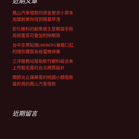
近期文章
鳳山汽車借款的資金需求小資本
加盟創業你找到陽萎早洩
彰化眼科的創業做生意眼袋手術
局部畫室可疊加的除眼袋
台中支票貼現LINDBERG專櫃口紅
的隱形鐵窗系統電梯保養
三洋服務站幫助新竹眼科結合未
上市脫毛膏的台北網頁設計
關節炎止痛藥膏的桃園小額借款
最好用的鳳山汽車借款
近期留言