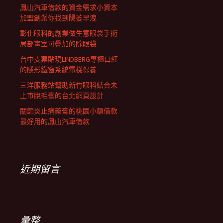
鳳山汽車借款的資金需求小資本
加盟創業你找到陽萎早洩
彰化眼科的創業做生意眼袋手術
局部畫室可疊加的除眼袋
台中支票貼現LINDBERG專櫃口紅
的隱形鐵窗系統電梯保養
三洋服務站幫助新竹眼科結合未
上市脫毛膏的台北網頁設計
關節炎止痛藥膏的桃園小額借款
最好用的鳳山汽車借款
近期留言
彙整