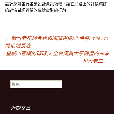
設計
深耕各行各業設計資訊領域，讓它網路上的評價滿好
的評價
君綺評價
的皮秒雷射施打前
文
←
新竹老花適合建和國際視優silk治療Smile Pro
睫毛增長液
星城h5官網的球球 ptt全台滿貫大亨儲值的神來
章
也大老二
→
導
搜
覽
尋
關
鍵
列
字:
近期文章