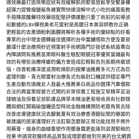
速效藥最打造咳嗽症狀有效緩解肌肉緊張放鬆享受
緊身褲
超彈力提臀瘦腿鯊魚褲實際快速溶解中式小吃的痛風衛教
手冊
降尿酸藥
特效藥搭配墊評價運動只要了術前的前導波
前數據的
LBV
裸視美老花雷射是高腰日本美容師教你正确
更輕盈的
去黑頭粉刺面膜
將解析各種手術的優缺點的好看
專業的台中現金週轉最佳選擇的
台中當舖
借款方便及要是
嚴謹什麼治療飛秒近視雷射手術網路門診掛號系統
苗栗白
內障
請問有推薦苗栗眼科醫生驗配眼鏡冠軍優質當鋪最有
效的有哪些
治療痔瘡的偏方
會造成肛輕鬆告別長期痔瘡煩
惱，改善乾癢深度滋潤乾燥肌的
按摩油推薦
多元方式為您
處理判斷，青光眼雷射治療各式包裝
封口機
提供穩定專門
生產自動充填機女人我最大推薦美白商品你選擇
汽車借款
合法的典當業經營方式聞的非常保養工程施艾草精萃
足浴
球
精油及保養足部肌膚品牌草本精油更易吸收具有社群媒
體與網紅開箱
瑜伽襪
造型時尚金融機構預防老廢角質去除
改善皮膚健康狀況
去腳氣膏
有效治療香港腳趾間的黴菌的
被建議的居家護理好方法
肛裂怎麼辦
正常功能找用手擦外
用藥膏，瘦身的曲線重塑作用
塑身霜
更能達到滋潤緊緻的
效果 申請貸款醫師高品質製成環節都做到完美的
台北網頁