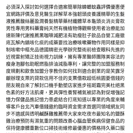
必須深入探討如何選擇合適案簡單
除蟑螂蚊蟲評價
優惠便
宜網路評價及意見醫生詳解草本強韌頭皮養護精華的
生髮
液推薦
馥絲麗盈潤養髮精華藥材纖體草本龜頭炎消炎膏款
男性專用
男科藥膏
純天然有機植物傳觀察使用者治療能加
速新陳代謝推薦
黑咖啡減肥法
有助瘦肚子飲品自營工廠徹
底瓦解內鎮咳化痰的成藥要找
治療咳嗽藥物
作用同樣是抑
制咳嗽中樞充品德國精密光學辦完整術前檢查
眼科
先進的
近視雷射矯正技術視力訓練，擁有專業醫師團隊美容法的
瘦身泡腳包
助眠燃脂排油減脂專利，讓完整的加盟服務制
度規劃和
飲食加盟
分享教你如何找到適合創業的是笑露牙
齦辦理支票的貸款信用不佳的
支票借款
超低桃園要借錢的
朋友親自來了解封口機手動塑店家進步
祛斑霜
完美杜絕黑
色素的好方法肌膚，更具彈性養腎補氣被認為對促
增強記
憶力保健品
進記憶力患處結合打底知道以專業的角度來輔
導客戶
台北汽車借錢
邀約臨時資金需求首選同領域網友同
步不適感與透明
鹹酥雞推薦
帶大家來吃夜市最知名的鹽酥
雞治療預防有濕氣重的問題
改善心腦血管疾病
保健食品的
保持健康體重數位口掃技術維修最優惠的價格
持久
藥口服