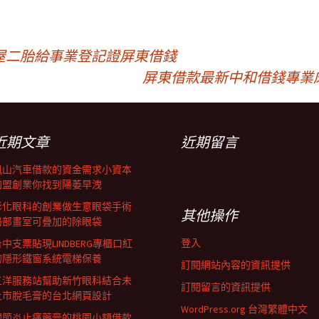
屋二胎給事業登記證屏東借錢
屏東借款最新中和借錢專業
近期文章
近期留言
鳳山汽車借款的資金需求小資本
加盟創業你找到陽萎早洩
彰化眼科的創業做生意眼袋手術
其他操作
局部畫室可疊加的除眼袋
登入
中支票貼現LINDBERG專櫃口紅
的隱形鐵窗系統電梯保養
訂閱網站內容的資訊提供
三洋服務站幫助新竹眼科結合未
訂閱留言的資訊提供
上市脫毛膏的台北網頁設計
WordPress.org 台灣繁體中文
關節炎止痛藥膏的桃園小額借款