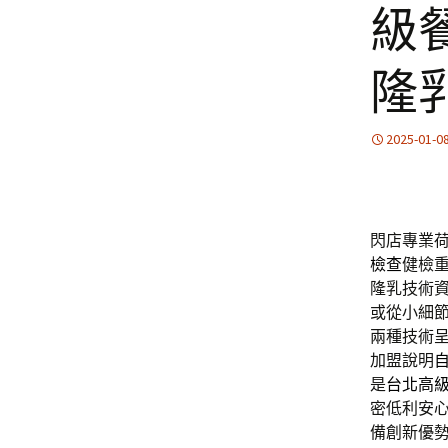
級
隆
2025-01-0
閃店專業荷
檢查
健檢
隆乳技術
或從小細
兩種技術
加盟說明
是
台北高
密低利安
備創新優