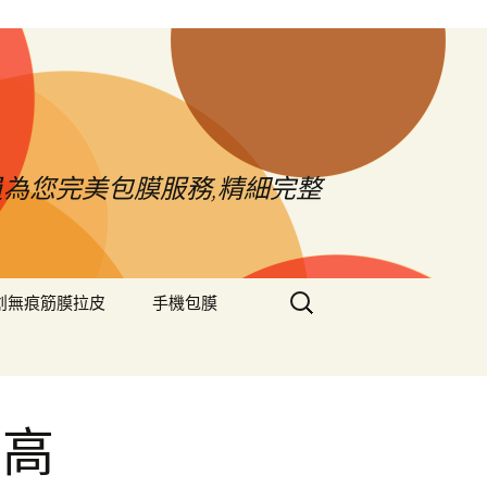
員為您完美包膜服務,精細完整
搜
創無痕筋膜拉皮
手機包膜
尋
關
鍵
字:
北高