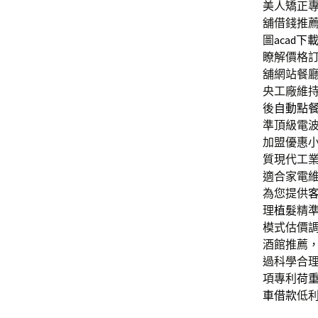
美人矯正
舖借錢推
圖
acad下
瞭解價格訂
舖網站餐
央工廠維
後
自動點
準頂級電
加盟優惠
質現代工
適合家電
為您提供
理
植髮
精
模式估價
酒館推薦
過科學合
項專利
荷
車借款
低