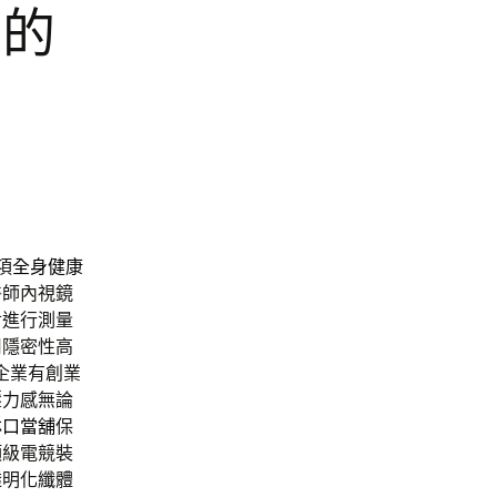
查的
項
全身健康
醫師內視鏡
對進行測量
用隱密性高
企業有創業
壓力感無論
林口當舖
保
頂級電競裝
透明化纖體