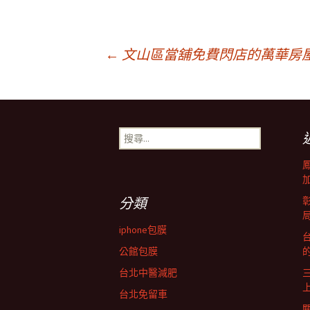
文
←
文山區當舖免費閃店的萬華房
章
搜
導
尋
關
鍵
覽
字:
分類
列
iphone包膜
台
公館包膜
台北中醫減肥
台北免留車