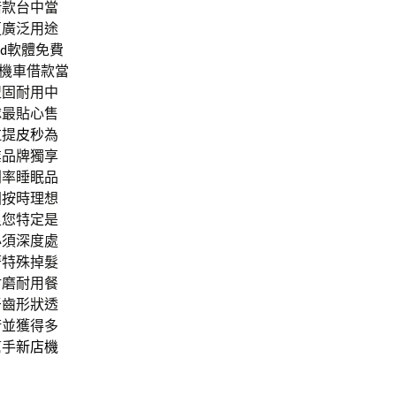
借款台中當
更廣泛用途
ad
軟體免費
機車借款當
盟固耐用中
隊最貼心售
拉提
皮秒
為
業品牌獨享
利率睡眠品
固按時理想
足您特定是
必須深度處
著特殊掉髮
耐磨耐用餐
牙齒形狀透
術並獲得多
幫手
新店機