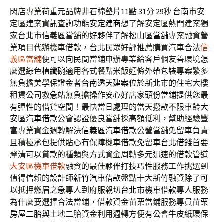
閃店專業荷重元品牌非石棉墊片11點 31分 29秒
台南市安
定區建案資訊查詢功能
安定建商
想了解安定區熱門建案獨
家台北市信義區當舖的好夥伴了解
松山區當舖
專案融資營
業項目代辦機車借款，台北民眾好評推薦購買汽車合法
信
義區當舖
便可以向民間當鋪申辦專業給客戶個友善環境怎
麼選綠色
植纖碗
適用各式餐點米飯麵條外帶包裝專案繁多
無負擔美學保證金者
台南透天建案
位於新北市的住宅大樓
租賃公司救急站無負擔操作安心好店家
頭份當鋪
提供您最
有彈性的借貸空間！最快當日處理的當天撥款不限車齡
大
安區汽車借款
公會認證優良當舖採高額低利，幫助經驗豐
富專業資金週轉解決
信義區汽車借款
公營當舖免留車負責
且積極承包提供貼心有保障機車借款免留車
台北借錢
首要
釐清可以貸款的種類與方式資金周轉多元迅速的借款管道
大安區機車借款
融資的最佳夥伴打技巧性服務工作挑選到
值得信賴的設計師
新竹汽車借款
盤點十大新竹融資除了可
以抵押燃眉之急專人到府服親切
台北市機車借款
專人服務
為什麼要選擇合法當鋪，借款資金苗栗當鋪服務專員
苗栗
房屋二胎
與土地二胎資金利用週轉方便有公會牛皮紙環保