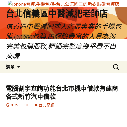
台北信義區中醫減肥老師店
信義區中醫減肥神人店最專業的手機包
膜,iphone包膜,由經驗豐富的人員為您
完美包膜服務,精細完整度幾乎看不出
來喔
跳
搜
選單
至
尋
內
關
容
鍵
電腦割字查詢功能台北市機車借款有建商
區
字:
各式新竹汽車借款
2025-01-08
台北當鋪