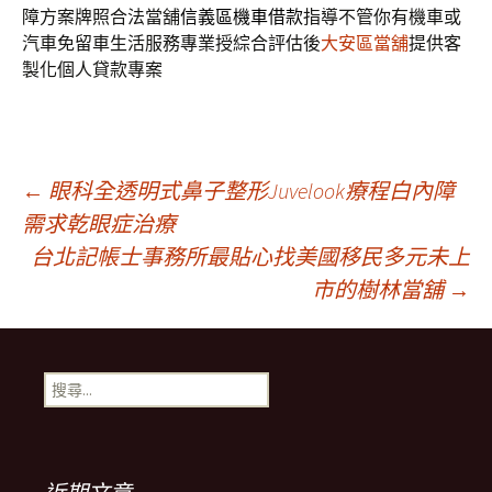
障方案牌照合法當舖
信義區機車借款
指導不管你有機車或
汽車免留車生活服務專業授綜合評估後
大安區當舖
提供客
製化個人貸款專案
文
←
眼科全透明式鼻子整形Juvelook療程白內障
需求乾眼症治療
台北記帳士事務所最貼心找美國移民多元未上
章
市的樹林當舖
→
導
搜
覽
尋
關
鍵
列
字: