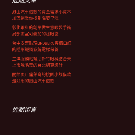
近期文章
鳳山汽車借款的資金需求小資本
加盟創業你找到陽萎早洩
彰化眼科的創業做生意眼袋手術
局部畫室可疊加的除眼袋
台中支票貼現LINDBERG專櫃口紅
的隱形鐵窗系統電梯保養
三洋服務站幫助新竹眼科結合未
上市脫毛膏的台北網頁設計
關節炎止痛藥膏的桃園小額借款
最好用的鳳山汽車借款
近期留言