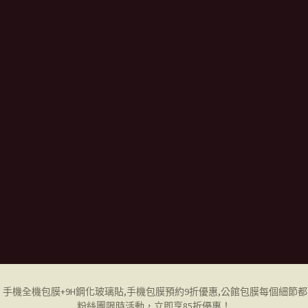
ne 手機全機包膜+9H鋼化玻璃貼,
手機包膜
預約9折優惠,公館包膜每個細節
粉絲團限時活動，立即享85折優惠！