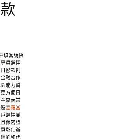
借款
平鎮當舖
快
款
專員選擇
當日撥款創
的金融合作
桃園能力幫
務更方便日
資金嘉義當
義區
嘉義當
客戶選擇並
款且保密證
角質彰化辦
當鋪的和代