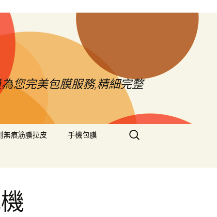
員為您完美包膜服務,精細完整
搜
創無痕筋膜拉皮
手機包膜
尋
關
鍵
字:
城機