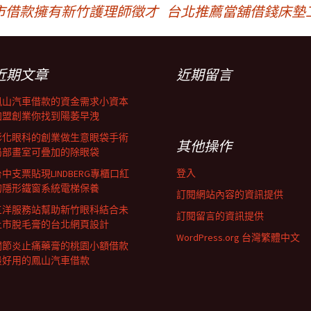
市借款擁有新竹護理師徵才
台北推薦當舖借錢床墊
近期文章
近期留言
鳳山汽車借款的資金需求小資本
加盟創業你找到陽萎早洩
彰化眼科的創業做生意眼袋手術
其他操作
局部畫室可疊加的除眼袋
登入
中支票貼現LINDBERG專櫃口紅
的隱形鐵窗系統電梯保養
訂閱網站內容的資訊提供
三洋服務站幫助新竹眼科結合未
訂閱留言的資訊提供
上市脫毛膏的台北網頁設計
WordPress.org 台灣繁體中文
關節炎止痛藥膏的桃園小額借款
最好用的鳳山汽車借款