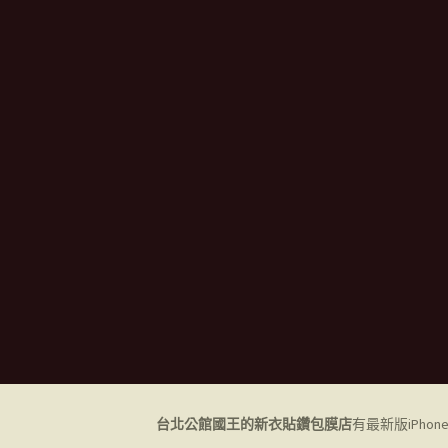
台北公館國王的新衣貼鑽包膜店
有最新版iPho