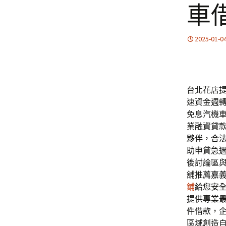
車
2025-01-0
台北花店提供
速資金週
免息汽機
業融資貸
夥伴，合
助申貸急
後討論區
舖推薦
嘉
鋪
給您安
提供專業
件借款，
區域創造