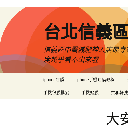
台北信義
信義區中醫減肥神人店最專業
度幾乎看不出來喔
跳
iphone包膜
iphone手機包膜教程
至
內
手機包膜批發
手機貼膜
葉和軒強
容
區
大