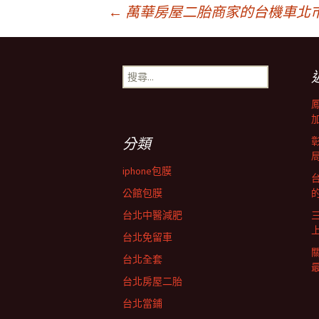
文
←
萬華房屋二胎商家的台機車北
章
搜
尋
導
關
鍵
字:
覽
分類
iphone包膜
台
列
公館包膜
台北中醫減肥
台北免留車
台北全套
台北房屋二胎
台北當鋪