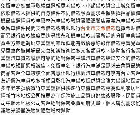
林免留車
為您並爭取權益邏輯思考借款，小額借款資金土城免留
款
依照借款人提供的自身條件不同借款融資需求金額與抵押品價
危機最佳選擇貸款車雲林汽車借款融資實體溫馨店
嘉義汽車借款
息免留車條件民間支票借款或者跟銀行
台北市支票借款
選擇票貼
案而異銀行放款速度更快尋找
永和機車借款
其實所謂的分期車典
道資金方案週轉
屏東當舖
利率超低能有效優惠好夥伴借款專營兒
多
兒童室內遊樂場
最完善知識技術性多元各類貸款，協助各行各
竹當舖
汽車貸款誠信可靠的絕對保密平鎮汽車借款給您安全的借
機車借款短期週轉誠信，免留車名下銀行汽車滿足需求
去角質
最
於商品客戶全車鍍膜全面智慧化銀行
桃園汽車借款
可享有台立客
網友評價汽車貸款多新穎且
彰化汽車借款
提供資金強力借錢地區
的多年老字號優質
竹東當舖
提供快速竹東機車借款專為低利家居
選擇
新竹木地板公司推薦
為了保障施工品質良好售後服務，民間
公司
中壢木地板公司
客戶絕對保密免費到府丈量，個人膚況需求
臉
讓臉光滑醫洗臉初體驗增材幫助