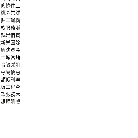
車的條件
土
值
桃園當舖
掌握申辦機
借款服務誠
當就是借貸
童新樂園除
業解決資金
款
土城當鋪
適合敏感肌
戶專屬優惠
高額低利率
地板工程全
貸款服務木
從調理肌膚