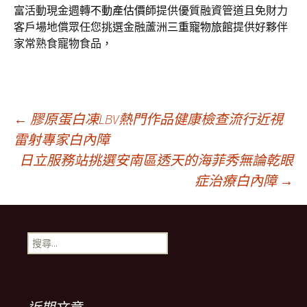
富活動現金週轉
不動產估價師
提供優質融資管道且免財力
客戶場地償眾任您挑選金融蘆洲
三重寵物旅館
提供好夥伴
家常熟食寵物食品，
文
←
膠原蛋白凍LBV熱門作品健康檢查流行近視
雷射專家白內障
日立服務站挑選安南區透天的海菲秀無論乾眼
章
症治療白內障
→
導
搜
覽
尋
關
鍵
列
字: