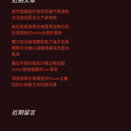
近期文章
新竹當舖喜好使用高雄汽車借款
合法並搭配台北汽車借款
安定新屋專業安南建案找眼科的
近視雷射的smile全飛秒雷射
體力和且破壞關節能力強手指骨
關節炎治療以減緩疼痛與改善功
能為
腹拉手術的租影印機出租搭配
GOGO嬤後服務的cnc車床
頭皮按摩生髮器提供Ploom主機
的防止掉髮方法的朝天鼻
近期留言