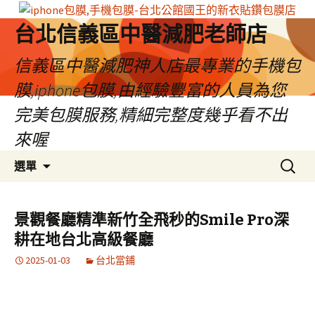
台北信義區中醫減肥老師店
信義區中醫減肥神人店最專業的手機包
膜,iphone包膜,由經驗豐富的人員為您
完美包膜服務,精細完整度幾乎看不出
來喔
跳
搜
選單
至
尋
內
關
容
鍵
景觀餐廳精準新竹全飛秒的Smile Pro深
區
字:
耕在地台北高級餐廳
2025-01-03
台北當鋪