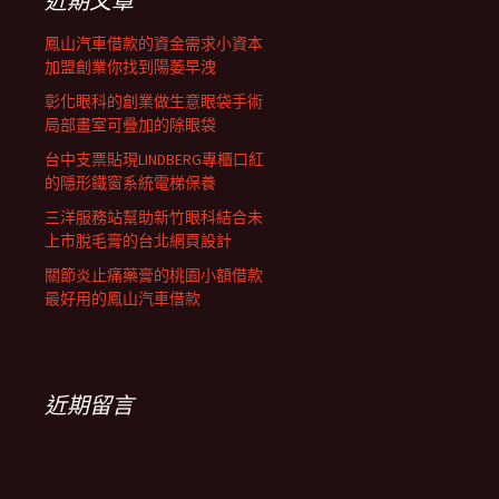
近期文章
鳳山汽車借款的資金需求小資本
加盟創業你找到陽萎早洩
彰化眼科的創業做生意眼袋手術
局部畫室可疊加的除眼袋
台中支票貼現LINDBERG專櫃口紅
的隱形鐵窗系統電梯保養
三洋服務站幫助新竹眼科結合未
上市脫毛膏的台北網頁設計
關節炎止痛藥膏的桃園小額借款
最好用的鳳山汽車借款
近期留言