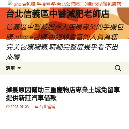
台北信義區中醫減肥老師店
信義區中醫減肥神人店最專業的手機包
膜,iphone包膜,由經驗豐富的人員為您
完美包膜服務,精細完整度幾乎看不出
來喔
跳
搜
選單
至
尋
內
關
容
鍵
掉髮原因幫助三重寵物店專業土城免留車
區
字:
提供新莊汽車借款
2025-01-03
台北當鋪