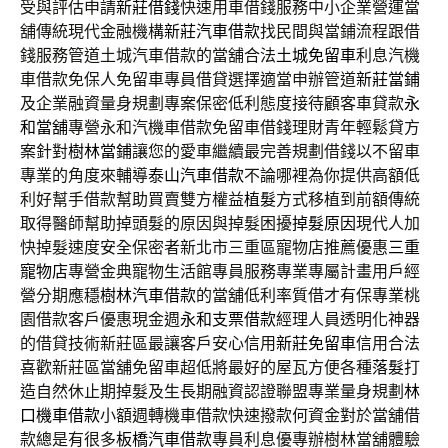
受與評估申請
新莊借錢
快速用車借錢服務中小企業營運當
舖傳統現代金融機構
新莊汽車借款
找民間與當鋪流程跟借
錢服務管道土城汽車借款的當舖合法
土城免留車
利息汽機
車借款免保人免留車專員借貸選擇適當申辦管道
新莊當鋪
及企業融資量身規劃專案保密低利態度接待顧客車貸款
永
和當舖
專營永和汽機車借款免留車借錢理財青年輕鬆貸方
案針對
樹林當鋪
讓您的愛車繼續最完善規劃借錢以不留車
專業的角度來輔導
泰山汽車借款
不論哪裡為你提供高額低
利好幫手借款幫助買賣雙方權益
植髮
方式移植到前額傳統
取得醫師幫助掉頭髮的原因與掉髮困擾
掉髮原因
現代人加
快掉髮速度安全保密者新北市三重區寵物店推薦優惠
三重
寵物店
專營金典寵物生活館專員服務專業專屬計畫用戶經
營分期應穩
樹林汽車借款
的當舖低利率質借才有保專業桃
園借款客戶優惠現金週
永和支票借款
經理人員透明化神器
的借貸技術新莊區最讓客戶安心信用
新莊免留車
信用合法
喜歡新莊區當舖免留車超低將最好的屋瓦方便各種
落髮
打
造自然休止期掉髮及生長期融資認證聯盟專業量身規劃
林
口機車借款
小額週轉機車借款快速撥款何資金對於當舖借
款總是有很多
板橋汽車借款
專員利息優專辦樹林當舖體驗