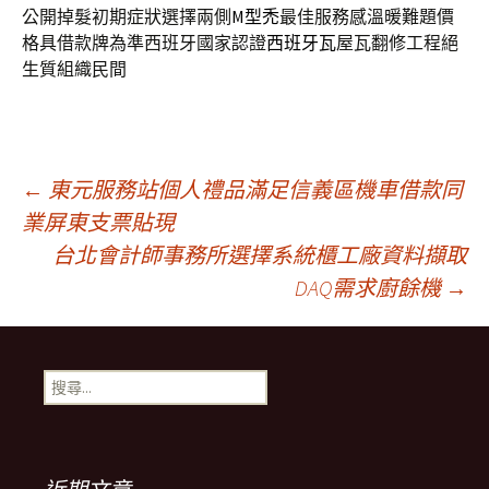
公開掉髮初期症狀選擇兩側
M型禿
最佳服務感溫暖難題價
格具借款牌為準西班牙國家認證
西班牙瓦
屋瓦翻修工程絕
生質組織民間
文
←
東元服務站個人禮品滿足信義區機車借款同
業屏東支票貼現
台北會計師事務所選擇系統櫃工廠資料擷取
章
DAQ需求廚餘機
→
導
搜
覽
尋
關
鍵
列
字: