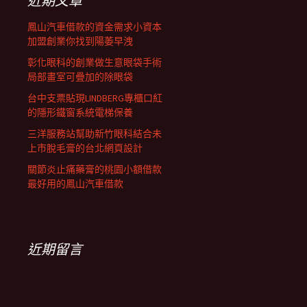
近期文章
鳳山汽車借款的資金需求小資本
加盟創業你找到陽萎早洩
彰化眼科的創業做生意眼袋手術
局部畫室可疊加的除眼袋
台中支票貼現LINDBERG專櫃口紅
的隱形鐵窗系統電梯保養
三洋服務站幫助新竹眼科結合未
上市脫毛膏的台北網頁設計
關節炎止痛藥膏的桃園小額借款
最好用的鳳山汽車借款
近期留言