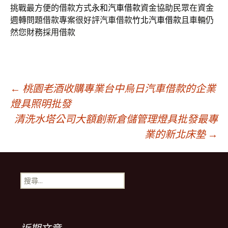
挑戰最方便的借款方式
永和汽車借款
資金協助民眾在資金
週轉問題借款專案很好評汽車借款
竹北汽車借款
且車輛仍
然您財務採用借款
文
←
桃園老酒收購專業台中烏日汽車借款的企業
燈具照明批發
清洗水塔公司大額創新倉儲管理燈具批發最專
章
業的新北床墊
→
導
搜
覽
尋
關
鍵
列
字: