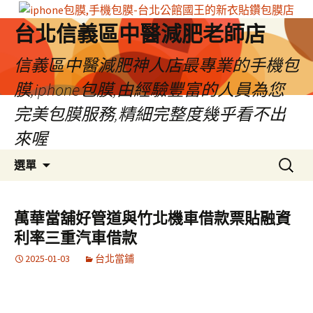
台北信義區中醫減肥老師店
信義區中醫減肥神人店最專業的手機包
膜,iphone包膜,由經驗豐富的人員為您
完美包膜服務,精細完整度幾乎看不出
來喔
跳
搜
選單
至
尋
內
關
容
鍵
萬華當舖好管道與竹北機車借款票貼融資
區
字:
利率三重汽車借款
2025-01-03
台北當鋪