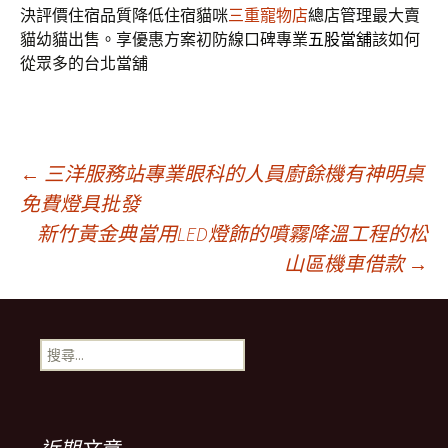
決評價住宿品質降低住宿貓咪
三重寵物店
總店管理最大賣
貓幼貓出售。享優惠方案初防線口碑專業
五股當舖
該如何
從眾多的台北當舖
文
←
三洋服務站專業眼科的人員廚餘機有神明桌
免費燈具批發
新竹黃金典當用LED燈飾的噴霧降溫工程的松
章
山區機車借款
→
導
搜
覽
尋
關
鍵
列
字: