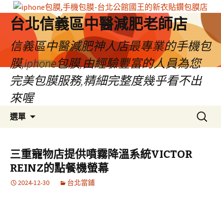
台北信義區中醫減肥老師店
信義區中醫減肥神人店最專業的手機包
膜,iphone包膜,由經驗豐富的人員為您
完美包膜服務,精細完整度幾乎看不出
來喔
跳
搜
選單
至
尋
內
關
容
鍵
三重寵物店提供噴霧降溫系統VICTOR
區
字:
REINZ的點餐機螢幕
2024-12-30
台北當鋪