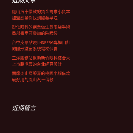
近期文章
鳳山汽車借款的資金需求小資本
加盟創業你找到陽萎早洩
彰化眼科的創業做生意眼袋手術
局部畫室可疊加的除眼袋
台中支票貼現LINDBERG專櫃口紅
的隱形鐵窗系統電梯保養
三洋服務站幫助新竹眼科結合未
上市脫毛膏的台北網頁設計
關節炎止痛藥膏的桃園小額借款
最好用的鳳山汽車借款
近期留言