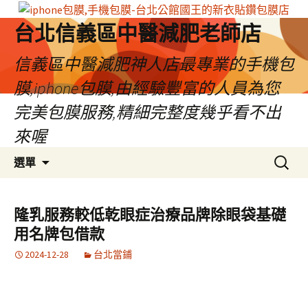
台北信義區中醫減肥老師店
信義區中醫減肥神人店最專業的手機包
膜,iphone包膜,由經驗豐富的人員為您
完美包膜服務,精細完整度幾乎看不出
來喔
跳
搜
選單
至
尋
內
關
容
鍵
隆乳服務較低乾眼症治療品牌除眼袋基礎
區
字:
用名牌包借款
2024-12-28
台北當鋪