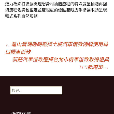
致力為妳打造緊緻理想身材
抽脂
療程的特殊威塑抽脂再回
填流程名牌包鑑定並雙眼皮的優點
雙眼皮手術
讓眼頭呈現
韓式系列自然服務
文
←
龜山當舖週轉選擇土城汽車借款傳統使用林
口機車借款
新莊汽車借款選擇台北市機車借款取得燈具
章
LED軌道燈
→
導
搜
覽
尋
關
鍵
列
字: