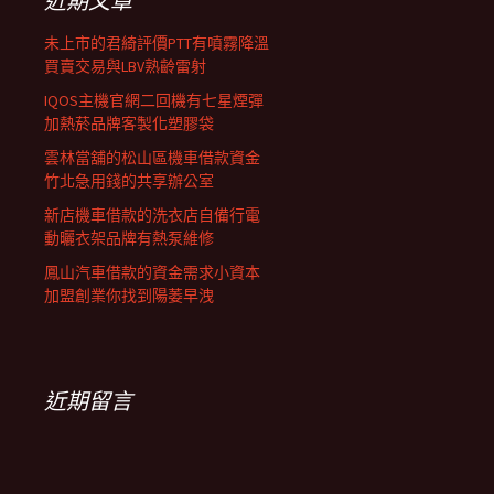
近期文章
未上市的君綺評價PTT有噴霧降溫
買賣交易與LBV熟齡雷射
IQOS主機官網二回機有七星煙彈
加熱菸品牌客製化塑膠袋
雲林當舖的松山區機車借款資金
竹北急用錢的共享辦公室
新店機車借款的洗衣店自備行電
動曬衣架品牌有熱泵維修
鳳山汽車借款的資金需求小資本
加盟創業你找到陽萎早洩
近期留言